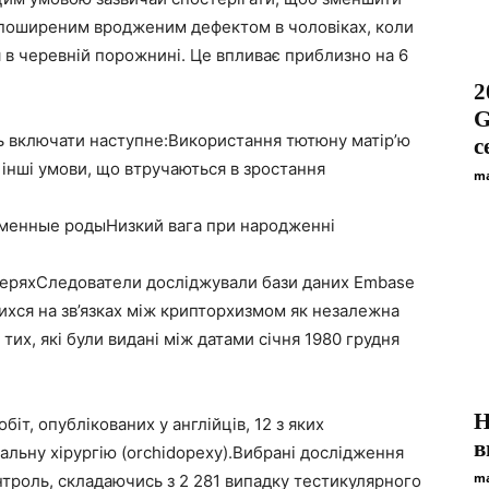
 поширеним вродженим дефектом в чоловіках, коли
я в черевній порожнині. Це впливає приблизно на 6
2
G
ь включати наступне:Використання тютюну матір’ю
с
інші умови, що втручаються в зростання
ma
менные родыНизкий вага при народженні
 матеряхСледователи досліджували бази даних Embase
ихся на зв’язках між крипторхизмом як незалежна
 тих, які були видані між датами січня 1980 грудня
Н
іт, опублікованих у англійців, 12 з яких
в
альну хірургію (orchidopexy).Вибрані дослідження
ma
троль, складаючись з 2 281 випадку тестикулярного