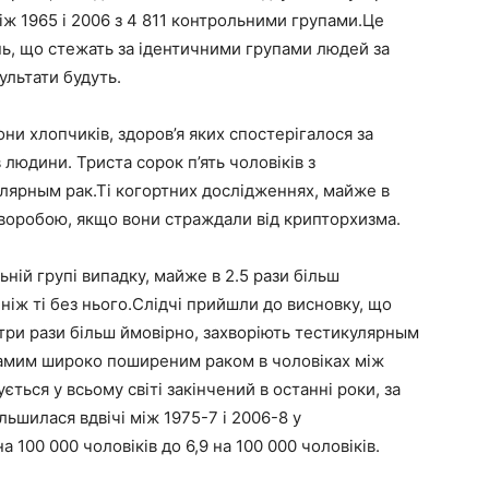
між 1965 і 2006 з 4 811 контрольними групами.Це
ь, що стежать за ідентичними групами людей за
ультати будуть.
ни хлопчиків, здоров’я яких спостерігалося за
людини. Триста сорок п’ять чоловіків з
лярным рак.Ті когортних дослідженнях, майже в
хворобою, якщо вони страждали від крипторхизма.
ьній групі випадку, майже в 2.5 рази більш
ніж ті без нього.Слідчі прийшли до висновку, що
три рази більш ймовірно, захворіють тестикулярным
самим широко поширеним раком в чоловіках між
ується у всьому світі закінчений в останні роки, за
льшилася вдвічі між 1975-7 і 2006-8 у
а 100 000 чоловіків до 6,9 на 100 000 чоловіків.