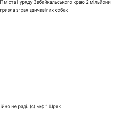
ії міста і уряду Забайкальського краю 2 мільйони
агризла зграя здичавілих собак
йно не раді. (с) м/ф ” Шрек