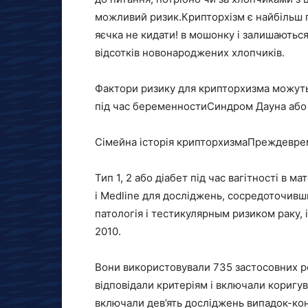
можливий ризик.
Крипторхізм є найбільш
яєчка не кидати! в мошонку і залишаютьс
відсотків новонароджених хлопчиків.
Фактори ризику для крипторхизма можут
під час беременностиСиндром Дауна або 
Сімейна історія крипторхизмаПреждевре
Тип 1, 2 або діабет під час вагітності в
і Medline для досліджень, сосредоточивш
патологія і тестикулярным ризиком раку, і
2010.
Вони використовували 735 застосовних роб
відповідали критеріям і включали коригув
включали дев’ять досліджень випадок-кон