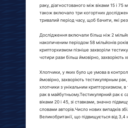
раку, діагностованого між віками 15 і 75 
також включало три когортних досліджен
тривалий період часу, щоб бачити, які рез
Дослідження включали більш ніж 2 мільйо
накопиченим періодом 58 мільйонів років 
крипторхизмом пізніше захворіли тестику
чотири рази більш ймовірно, захворіють 
Хлопчики, у яких було це умова в контрол
ймовірно, захворіють тестикулярным рак, 
хлопчики з унікальним крипторхизмом, в 
рак в майбутньому.Тестикулярний рак є 
віками 20 і 45, зі ставками, значно підвищ
словами авторів.Число нових випадків збі
Великобританії, що підвищується від 3,4 н