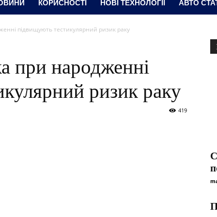
ОВИНИ
КОРИСНОСТІ
НОВІ ТЕХНОЛОГІЇ
АВТО СТА
дженні підвищують тестикулярний ризик раку
ка при народженні
икулярний ризик раку
419
C
п
ma
П