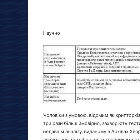
Научно
Чоловіки з умовою, відомим як крипторхіз
три рази більш ймовірно, захворіють тести
недавнім аналізу, виданому в Архівах Хв
до питання, потрібно чи за хлопчиками з