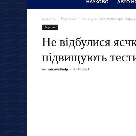
НАУКОВО
АВТО Н
Додому
Науково
Не відбулися яєчка при наро
Науково
Не відбулися яєч
підвищують тест
по
maxwelhelp
-
08.11.2021