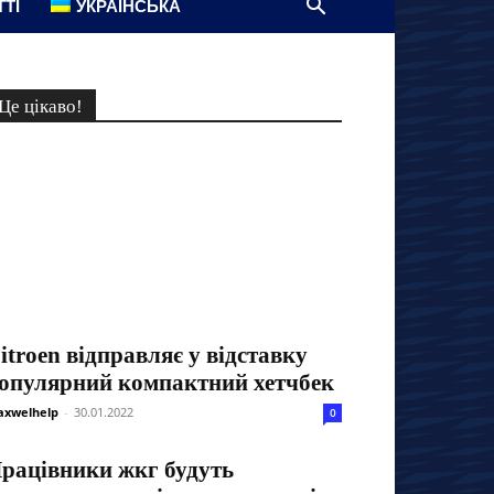
ТТІ
УКРАЇНСЬКА
Це цікаво!
itroen відправляє у відставку
опулярний компактний хетчбек
xwelhelp
-
30.01.2022
0
рацівники жкг будуть