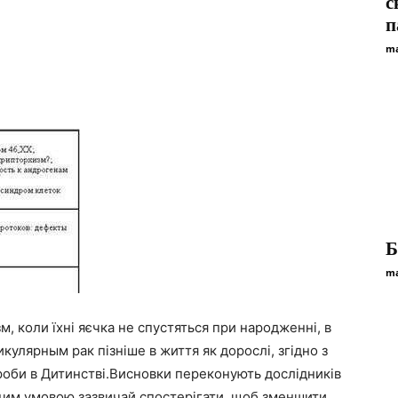
с
п
ma
Б
ma
м, коли їхні яєчка не спустяться при народженні, в
кулярным рак пізніше в життя як дорослі, згідно з
ороби в Дитинстві.Висновки переконують дослідників
 цим умовою зазвичай спостерігати, щоб зменшити