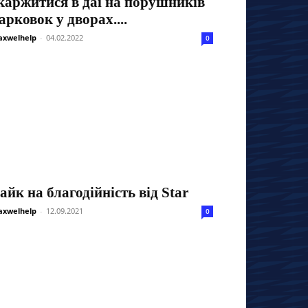
каржитися в даі на порушників
арковок у дворах....
xwelhelp
-
04.02.2022
0
айк на благодійність від Star
xwelhelp
-
12.09.2021
0