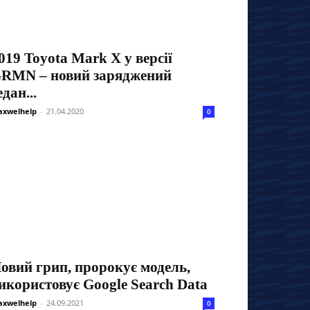
019 Toyota Mark X у версії
RMN – новий заряджений
едан...
xwelhelp
-
21.04.2020
0
овий грип, пророкує модель,
икористовує Google Search Data
xwelhelp
-
24.09.2021
0