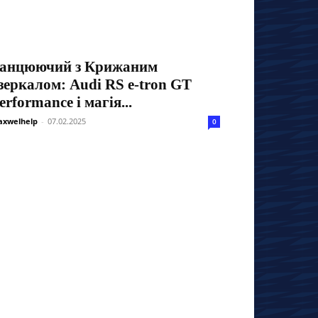
анцюючий з Крижаним
зеркалом: Audi RS e-tron GT
erformance і магія...
xwelhelp
-
07.02.2025
0