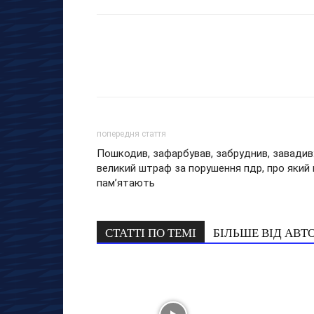
попередня стаття
Пошкодив, зафарбував, забруднив, завадив
великий штраф за порушення пдр, про який 
пам’ятають
СТАТТІ ПО ТЕМІ
БІЛЬШЕ ВІД АВТ