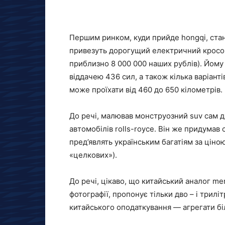
Першим ринком, куди прийде hongqi, стане
привезуть дорогущий електричний кросове
приблизно 8 000 000 наших рублів). Йом
віддачею 436 сил, а також кілька варіант
може проїхати від 460 до 650 кілометрів.
До речі, малював монструозний suv сам д
автомобілів rolls-royce. Він же придумав
пред’являть українським багатіям за ціною
«целкових»).
До речі, цікаво, що китайський аналог me
фотографії, пропонує тільки дво – і трилі
китайського оподаткування — агрегати бі