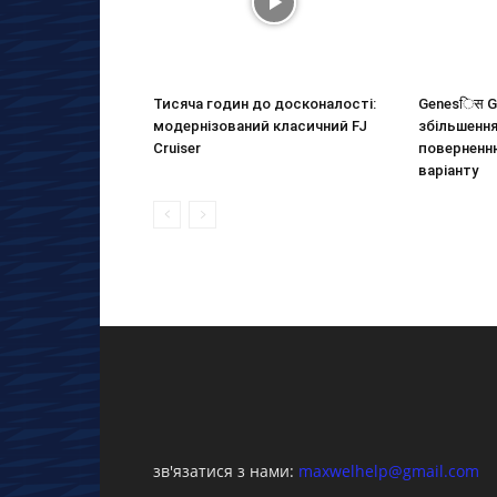
Тисяча годин до досконалості:
Genesिस G
модернізований класичний FJ
збільшення
Cruiser
поверненн
варіанту
зв'язатися з нами:
maxwelhelp@gmail.com