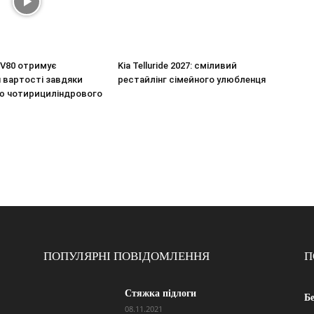
V80 отримує
Kia Telluride 2027: сміливий
 вартості завдяки
рестайлінг сімейного улюбленця
ю чотирициліндрового
ПОПУЛЯРНІ ПОВІДОМЛЕННЯ
П
Стяжка підлоги
Б
08.11.2021