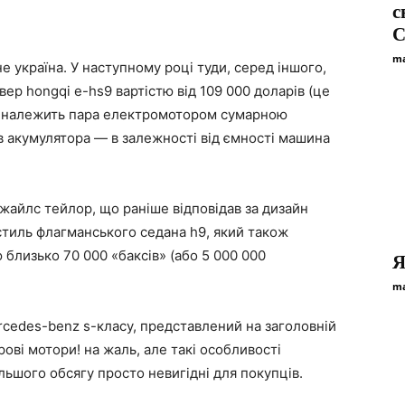
с
C
ma
 україна. У наступному році туди, серед іншого,
р hongqi e-hs9 вартістю від 109 000 доларів (це
у належить пара електромотором сумарною
ів акумулятора — в залежності від ємності машина
жайлс тейлор, що раніше відповідав за дизайн
 стиль флагманського седана h9, який також
 близько 70 000 «баксів» (або 5 000 000
Я
ma
rcedes-benz s-класу, представлений на заголовній
трові мотори! на жаль, але такі особливості
льшого обсягу просто невигідні для покупців.