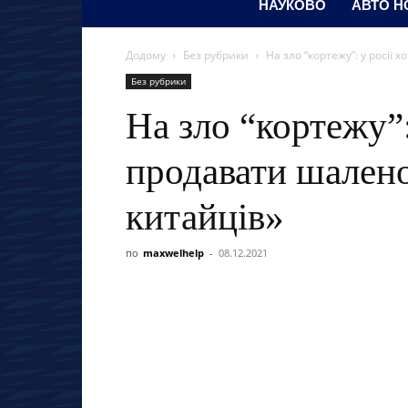
НАУКОВО
АВТО Н
Додому
Без рубрики
На зло “кортежу”: у росії
Без рубрики
На зло “кортежу”:
продавати шалено
китайців»
по
maxwelhelp
-
08.12.2021