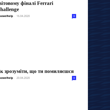
вітовому фіналі Ferrari
hallenge
xwelhelp
-
16.04.2020
0
к зрозуміти, що ти помиляєшся
xwelhelp
-
20.04.2020
0