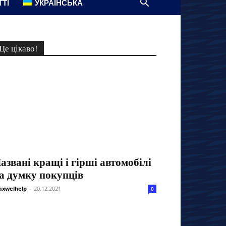
ТТІ
УКРАЇНСЬКА
Це цікаво!
азвані кращі і гірші автомобілі
а думку покупців
xwelhelp
-
20.12.2021
0