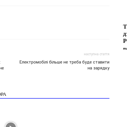
Т
д
P
ma
наступна стаття
:
Електромобілі більше не треба буде ставити
не
на зарядку
ОРА