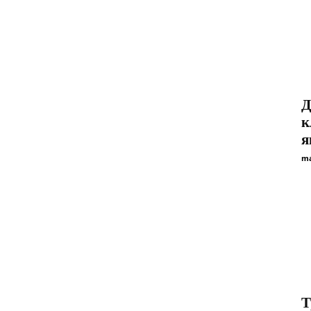
Д
к
я
ma
Т