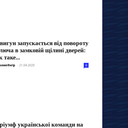
вигун запускається від повороту
люча в замковій щілині дверей:
к таке...
xwelhelp
-
21.04.2020
0
ріумф української команди на