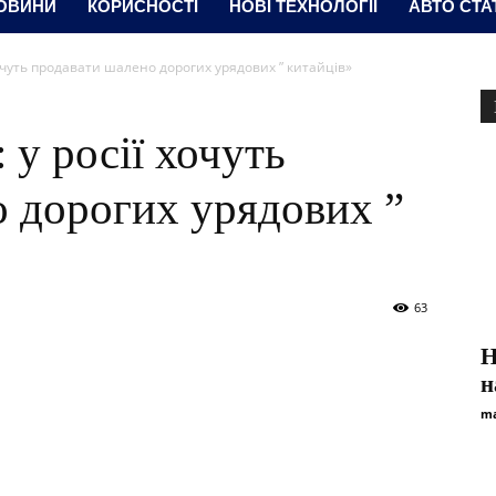
ОВИНИ
КОРИСНОСТІ
НОВІ ТЕХНОЛОГІЇ
АВТО СТА
 хочуть продавати шалено дорогих урядових ” китайців»
 у росії хочуть
 дорогих урядових ”
63
Н
н
ma