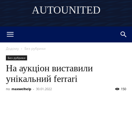
AUTOUNITED
DISCOVER THE ART OF PUBLISHING
Додому
Без рубрики
Без рубрики
На аукціон виставили
унікальний ferrari
по
maxwelhelp
-
30.01.2022
150