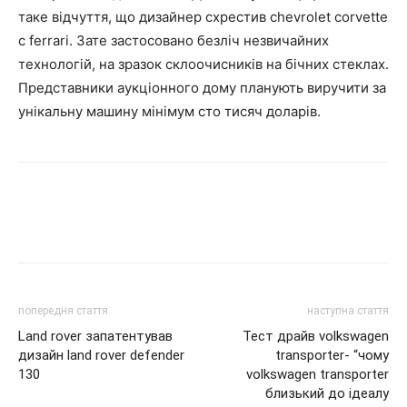
таке відчуття, що дизайнер схрестив chevrolet corvette
c ferrari. Зате застосовано безліч незвичайних
технологій, на зразок склоочисників на бічних стеклах.
Представники аукціонного дому планують виручити за
унікальну машину мінімум сто тисяч доларів.
попередня стаття
наступна стаття
Land rover запатентував
Тест драйв volkswagen
дизайн land rover defender
transporter- “чому
130
volkswagen transporter
близький до ідеалу