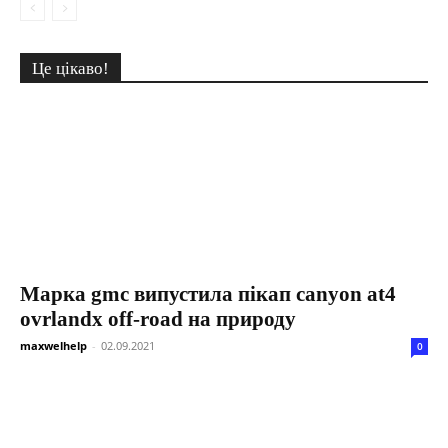
Це цікаво!
Марка gmc випустила пікап canyon at4
ovrlandx off-road на природу
maxwelhelp
-
02.09.2021
0