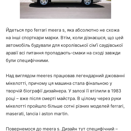
Йдеться про ferrari meera s, яка абсолютно не схожа
на інші спорткари марки. Втім, коли дізнаєшся, що цей
автомобіль будували для королівської сім’ї саудівської
аравії всі питання пропадають-смаки на сході завжди
були специфічними.
Над виглядом meeres працював легендарний джованні
мікелотті, причому ця машина стала фінальною у
творчій біографії дизайнера. У залозі її втілили в 1983
році – вже після смерті майстра. В цілому через руки
мікелотті пройшло більше сотні різних моделей ferrari,
maserati, lancia і aston martin.
Повернемося до meera s. Дизайн тут специфічний –