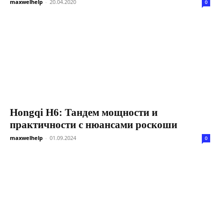
maxwelhelp
-
20.04.2020
0
Hongqi H6: Тандем мощности и
практичности с нюансами роскоши
maxwelhelp
-
01.09.2024
0