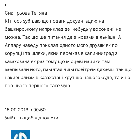
Снєгірьова Тетяна
Кіт, ось зуб даю що подати докуентацию на
башкирському наприклад де-небудь у воронежі не
можна. Так що ще питання де з мовами вільніше. А
Алдару наведу приклад одного мого друзяк як по
корупції та шляхи, який переїхав в калинниград з
казахсвана як раз тому що місцеві нацики там
заепывали його, пам’ятай чиїм повітрям дихаєш. так що
накионализм в казахстані крутіше нашого буде, та й не
про нього першого таке чую
15.09.2018 в 00:50
Увійдіть щоб відповісти