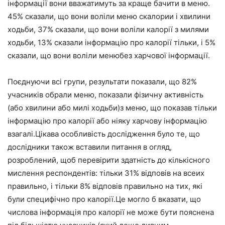
інформації вони вважатимуть за краще бачити в меню.
45% сказали, що вони воліли меню скалории і хвилини
ходьби, 37% сказали, що вони воліли калорії з милями
ходьби, 13% сказали інформацію про калорії тільки, і 5%
сказали, що вони воліли менюбез харчової інформації.
Поєднуючи всі групи, результати показали, що 82%
учасників обрали меню, показали фізичну активність
(або хвилини або милі ходьби)з меню, що показав тільки
інформацію про калорії або ніяку харчову інформацію
взагалі.Цікава особливість дослідження було те, що
дослідники також вставили питання в огляд,
розроблений, щоб перевірити здатність до кількісного
мислення респондентів: тільки 31% відповів на всеих
правильно, і тільки 8% відповів правильно на тих, які
були специфічно про калорії.Це могло б вказати, що
числова інформація про калорії не може бути пояснена