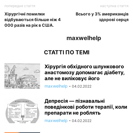
попередня стаття
наступна стаття
Хірургічні помилки
Всього у 3% американців
відбуваються більше ніж 4
здорові серця
000 разів на рік в США.
maxwelhelp
СТАТТІ ПО ТЕМІ
Хірургія обхідного шлункового
анастомозу допомагає діабету,
але не виліковує його
maxwelhelp
-
04.02.2022
Депресія — пізнавальні
поведінкові роботи терапії, коли
препарати не роблять
maxwelhelp
-
04.02.2022