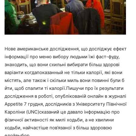
Нове американське дослідження, що досліджує ефект
інформації про меню вибору людьми їжі фаст-фуду,
знаходить, що вони схильні вибирати більш здорові
варіанти когдапоказанный не тільки калорії, які вони
містять, але також і скільки миль вони повинні були б
йти, щоб спалити ті калорії.Пишучи про їх результати
дослідження в роботі, опублікованій онлайн в журналі
Appetite 7 грудня, дослідників з Університету Північної
Кароліни (UNC)сказаний це давало інформацію про
фізичної активності як милі ходьби, а не хвилини
ходьби, найчастіше пов’язаної з більш здоровою
едойвыбор.