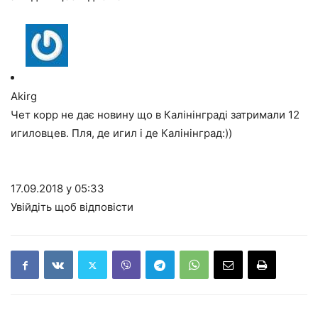
Akirg
Чет корр не дає новину що в Калінінграді затримали 12
игиловцев. Пля, де игил і де Калінінград:))
17.09.2018 у 05:33
Увійдіть щоб відповісти