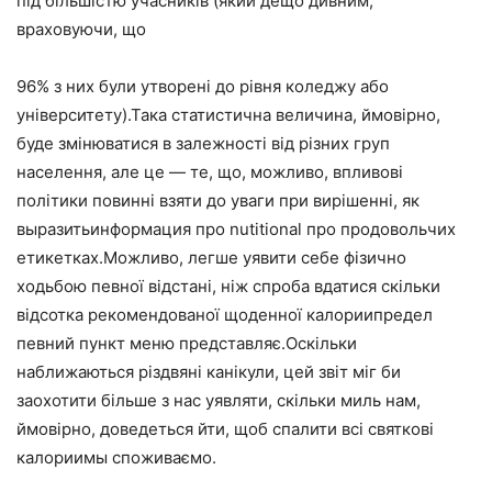
під більшістю учасників (який дещо дивним,
враховуючи, що
96% з них були утворені до рівня коледжу або
університету).Така статистична величина, ймовірно,
буде змінюватися в залежності від різних груп
населення, але це — те, що, можливо, впливові
політики повинні взяти до уваги при вирішенні, як
выразитьинформация про nutitional про продовольчих
етикетках.Можливо, легше уявити себе фізично
ходьбою певної відстані, ніж спроба вдатися скільки
відсотка рекомендованої щоденної калориипредел
певний пункт меню представляє.Оскільки
наближаються різдвяні канікули, цей звіт міг би
заохотити більше з нас уявляти, скільки миль нам,
ймовірно, доведеться йти, щоб спалити всі святкові
калориимы споживаємо.