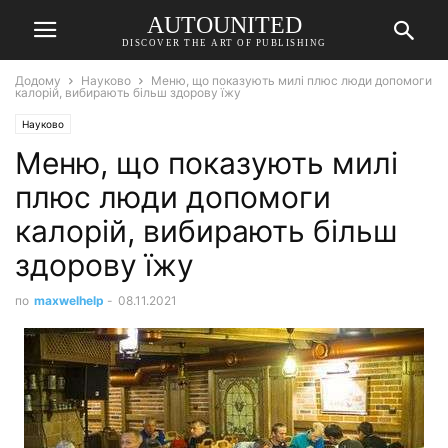
AUTOUNITED
DISCOVER THE ART OF PUBLISHING
Додому
Науково
Меню, що показують милі плюс люди допомоги
калорій, вибирають більш здорову їжу
Науково
Меню, що показують милі
плюс люди допомоги
калорій, вибирають більш
здорову їжу
по
maxwelhelp
-
08.11.2021