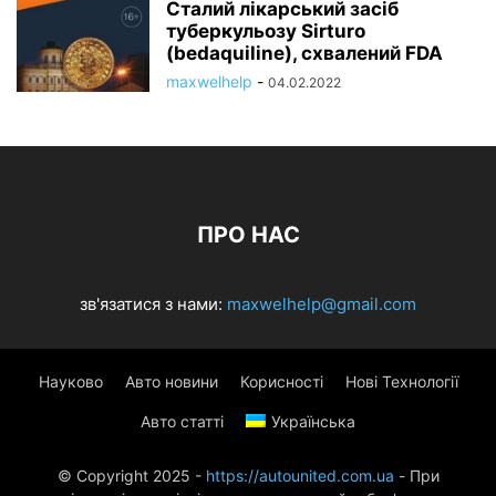
Сталий лікарський засіб
туберкульозу Sirturo
(bedaquiline), схвалений FDA
maxwelhelp
-
04.02.2022
ПРО НАС
зв'язатися з нами:
maxwelhelp@gmail.com
Науково
Авто новини
Корисності
Нові Технології
Авто статті
Українська
© Copyright 2025 -
https://autounited.com.ua
- При