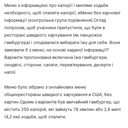
Меню з інформацією про калорії і милями ходьби
необхідного, щоб спалити калорії, иМеню без харчової
інформації (контрольна група порівняння).Огляд
попросив, щоб учасники припустили, що були в
ресторані швидкого харчування (як ланцюжок
гамбургера) і сподівалися вибирати їжу для себе. Вони
замовили б з меню, на основі наданої інформації?
Варіанти пропонована включена їжа гамбургери,
сендвічі, сторони, салати, перев’язування, десерти і
напої.
Меню було зібрано з онлайнових меню
общихрестораны швидкого харчування в США, без
картин.Одним з варіантів був звичайний гамбургер, що
містить 250 калорій, які займуть 78 хвилин або 2,6 милі
(4,2 км) ходьби, щоб спалити.