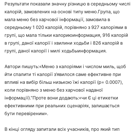
Результати показали значну різницю в середньому числі
калорій, замовлених на основі типу меню.Група, що
мала меню без харчової інформації, замовила в
середньому 1 020 калорій, порівняно з 927 калоріями в
групі, що мала тільки калориюинформация, 916 калорій
в групі, даної калорії і хвилини ходьби і 826 калорій в
групі, даної калорії і милі ходьбыинформация.
Автори пишуть:«Меню з калоріями і числом миль, щоб
йти спалити ті калорії з’явилося саме ефективне при
впливі на вибір більш низькою їжі калорії (p= 0.0007),
коли порівняно з меню без харчової наданої
інформації).”Проте вони додають:«чи Є ці етикетки
ефективними при реальних сценаріях, залишається
бути перевіреним».
В кінці огляду запитали всіх учасників, про який тип