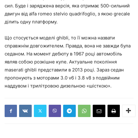
сил. Буде і заряджена версія, яка отримає 500-сильний
двигун від alfa romeo stelvio quadrifoglio, з якою grecale
ділить одну платформу.
Що стосується моделі ghibli, то її можна назвати
справжнім довгожителем. Правда, вона не завжди була
седаном. На момент дебюту в 1967 році автомобіль
являв собою розкішне купе. Актуальне покоління
maserati ghibli представили в 2013 році. Зараз седан
пропонують з моторами 3.0 v6 і 3.8 v8 з подвійним
наддувом і трилітровою дизельною «шісткою».