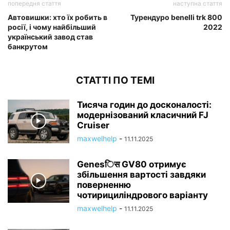
попередня стаття
наступна стаття
Автовишки: хто їх робить в
Турендуро benelli trk 800
росії, і чому найбільший
2022
український завод став
банкрутом
СТАТТІ ПО ТЕМІ
Тисяча годин до досконалості:
модернізований класичний FJ
Cruiser
maxwelhelp
-
11.11.2025
Genesिस GV80 отримує
збільшення вартості завдяки
поверненню
чотирициліндрового варіанту
maxwelhelp
-
11.11.2025