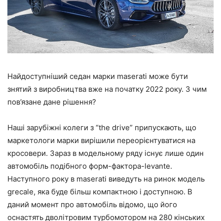
Найдоступніший седан марки maserati може бути
знятий з виробництва вже на початку 2022 року. З чим
пов’язане дане рішення?
Наші зарубіжні колеги з “the drive” припускають, що
маркетологи марки вирішили переорієнтуватися на
кросовери. Зараз в модельному ряду існує лише один
автомобіль подібного форм-фактора-levante.
Наступного року в maserati виведуть на ринок модель
grecale, яка буде більш компактною і доступною. В
даний момент про автомобіль відомо, що його
оснастять дволітровим турбомотором на 280 кінських