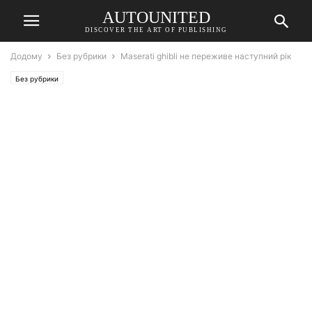
AUTOUNITED
DISCOVER THE ART OF PUBLISHING
Додому
Без рубрики
Maserati ghibli не переживе наступний рік
Без рубрики