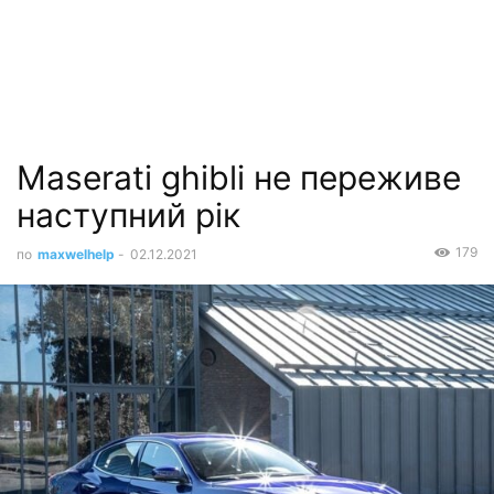
Maserati ghibli не переживе
наступний рік
179
по
maxwelhelp
-
02.12.2021