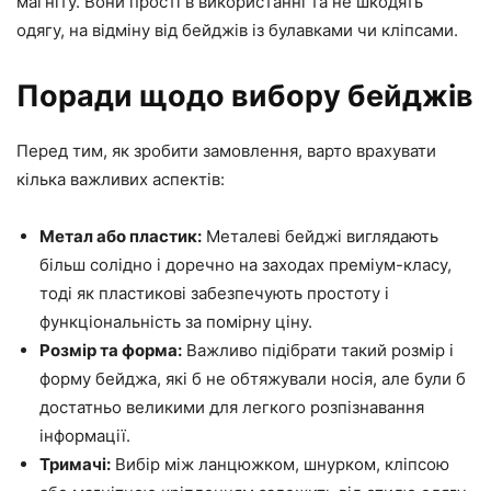
магніту. Вони прості в використанні та не шкодять
одягу, на відміну від бейджів із булавками чи кліпсами.
Поради щодо вибору бейджів
Перед тим, як зробити замовлення, варто врахувати
кілька важливих аспектів:
Метал або пластик:
Металеві бейджі виглядають
більш солідно і доречно на заходах преміум-класу,
тоді як пластикові забезпечують простоту і
функціональність за помірну ціну.
Розмір та форма:
Важливо підібрати такий розмір і
форму бейджа, які б не обтяжували носія, але були б
достатньо великими для легкого розпізнавання
інформації.
Тримачі:
Вибір між ланцюжком, шнурком, кліпсою