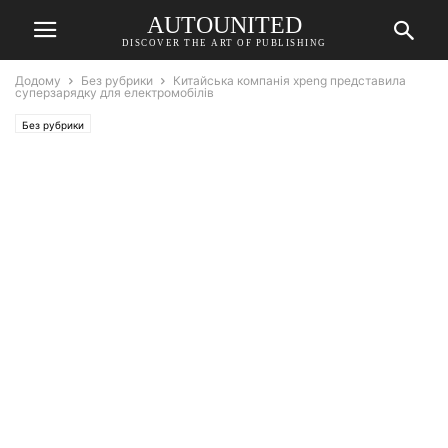
AUTOUNITED
DISCOVER THE ART OF PUBLISHING
Додому
Без рубрики
Китайська компанія xpeng представила
суперзарядку для електромобілів
Без рубрики