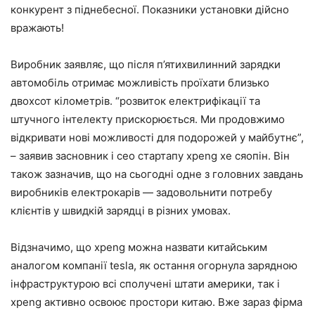
конкурент з піднебесної. Показники установки дійсно
вражають!
Виробник заявляє, що після п’ятихвилинний зарядки
автомобіль отримає можливість проїхати близько
двохсот кілометрів. “розвиток електрифікації та
штучного інтелекту прискорюється. Ми продовжимо
відкривати нові можливості для подорожей у майбутнє”,
– заявив засновник і ceo стартапу xpeng хе сяопін. Він
також зазначив, що на сьогодні одне з головних завдань
виробників електрокарів — задовольнити потребу
клієнтів у швидкій зарядці в різних умовах.
Відзначимо, що xpeng можна назвати китайським
аналогом компанії tesla, як остання огорнула зарядною
інфраструктурою всі сполучені штати америки, так і
xpeng активно освоює простори китаю. Вже зараз фірма