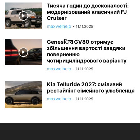
Тисяча годин до досконалості:
модернізований класичний FJ
Cruiser
maxwelhelp
-
11.11.2025
Genesिस GV80 отримує
збільшення вартості завдяки
поверненню
чотирициліндрового варіанту
maxwelhelp
-
11.11.2025
Kia Telluride 2027: сміливий
рестайлінг сімейного улюбленця
maxwelhelp
-
11.11.2025