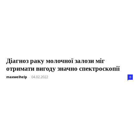
Діагноз раку молочної залози міг
отримати вигоду значно спектроскопії
maxwelhelp
-
04.02.2022
0