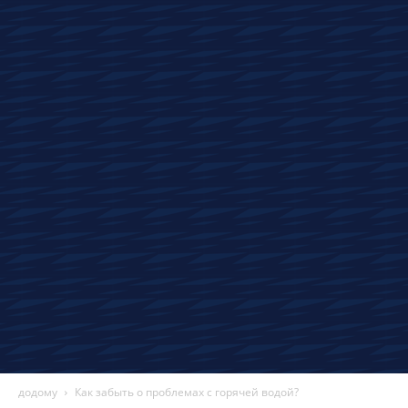
новини
автомобілів,
огляди
та
технології
додому
Как забыть о проблемах с горячей водой?