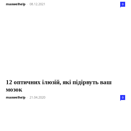
maxwelhelp
-
08.12.2021
0
12 оптичних ілюзій, які підірвуть ваш
мозок
maxwelhelp
-
21.04.2020
0