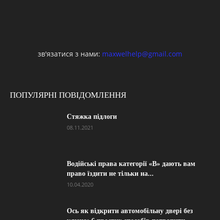
зв'язатися з нами:
maxwelhelp@gmail.com
ПОПУЛЯРНІ ПОВІДОМЛЕННЯ
Стяжка підлоги
08.11.2021
Водійські права категорії «B» дають вам
право їздити не тільки на...
10.04.2020
Ось як відкрити автомобільну двері без