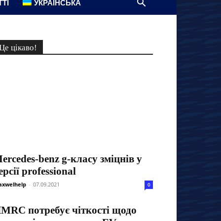
ТТІ
УКРАЇНСЬКА
Це цікаво!
ercedes-benz g-класу зміцнів у
ерсії professional
xwelhelp
-
07.09.2021
0
MRC потребує чіткості щодо