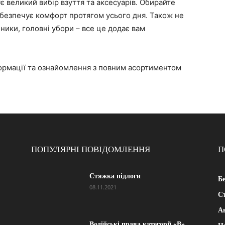
 великий вибір взуття та аксесуарів. Обирайте
забезпечує комфорт протягом усього дня. Також не
нники, головні убори – все це додає вам
формації та ознайомлення з повним асортиментом
ПОПУЛЯРНІ ПОВІДОМЛЕННЯ
П
Стяжка підлоги
Б
08.11.2021
Ст
А
Водійські права категорії «B»