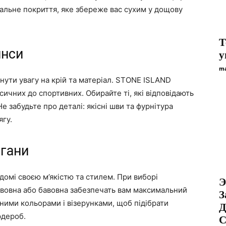
альне покриття, яке збереже вас сухим у дощову
Т
инси
у
ma
нути увагу на крій та матеріал. STONE ISLAND
ичних до спортивних. Обирайте ті, які відповідають
е забудьте про деталі: якісні шви та фурнітура
ягу.
игани
домі своєю м’якістю та стилем. При виборі
Э
а вовна або бавовна забезпечать вам максимальний
З
пними кольорами і візерунками, щоб підібрати
Д
рдероб.
С