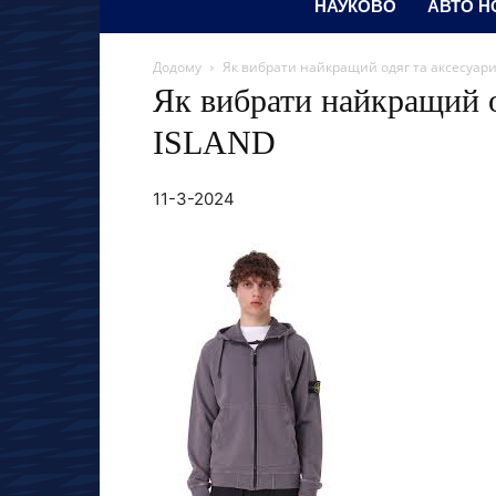
НАУКОВО
АВТО Н
Додому
Як вибрати найкращий одяг та аксесуари
Як вибрати найкращий о
ISLAND
11-3-2024