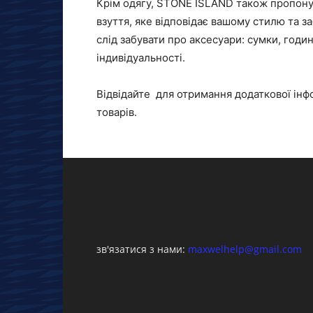
Крім одягу, STONE ISLAND також пропонує
взуття, яке відповідає вашому стилю та 
слід забувати про аксесуари: сумки, годи
індивідуальності.
Відвідайте для отримання додаткової ін
товарів.
зв'язатися з нами:
maxwelhelp@gmail.com