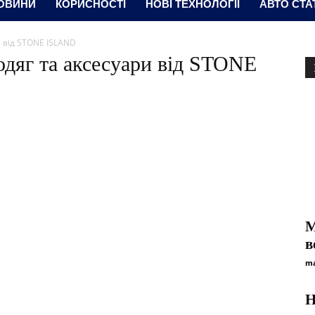
ОВИНИ
КОРИСНОСТІ
НОВІ ТЕХНОЛОГІЇ
АВТО СТА
 від STONE ISLAND
дяг та аксесуари від STONE
M
в
ma
H