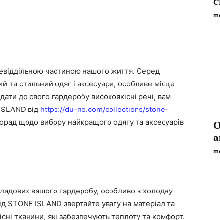
с
ma
невіддільною частиною нашого життя. Серед
ий та стильний одяг і аксесуари, особливе місце
ати до свого гардеробу високоякісні речі, вам
 ISLAND від
https://du-ne.com/collections/stone-
 порад щодо вибору найкращого одягу та аксесуарів
О
а
ma
кладових вашого гардеробу, особливо в холодну
від STONE ISLAND звертайте увагу на матеріал та
сні тканини, які забезпечують теплоту та комфорт.