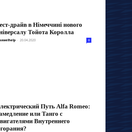
ест-драйв в Німеччині нового
ніверсалу Тойота Королла
xwelhelp
-
20.04.2020
0
лектрический Путь Alfa Romeo:
амедление или Танго с
вигателями Внутреннего
горания?