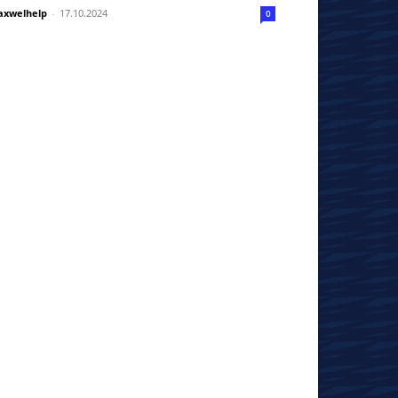
xwelhelp
-
17.10.2024
0