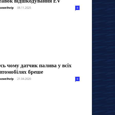
тавок відшкодування EV
xwelhelp
-
08.11.2025
0
сь чому датчик палива у всіх
втомобілях бреше
xwelhelp
-
21.04.2020
0