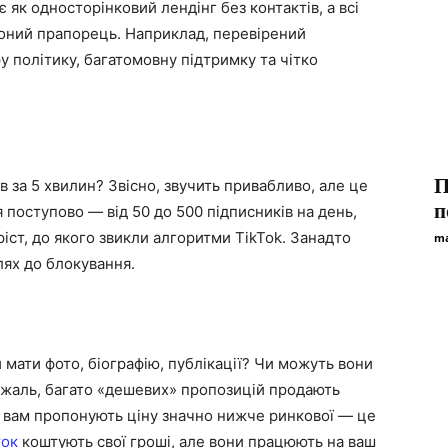
 як односторінковий лендінг без контактів, а всі
воний прапорець. Наприклад, перевірений
у політику, багатомовну підтримку та чітко
П
в за 5 хвилин? Звісно, звучить привабливо, але це
п
 поступово — від 50 до 500 підписників на день,
ріст, до якого звикли алгоритми TikTok. Занадто
ma
ях до блокування.
и мати фото, біографію, публікації? Чи можуть вони
 жаль, багато «дешевих» пропозицій продають
о вам пропонують ціну значно нижче ринкової — це
ток
коштують свої гроші, але вони працюють на ваш