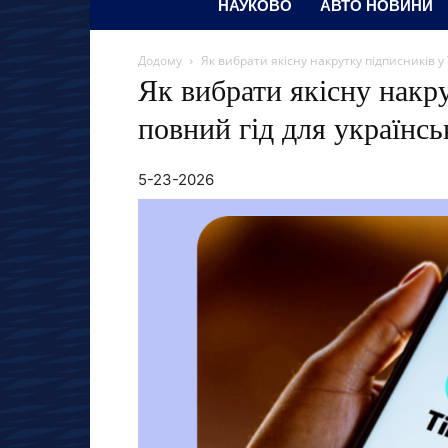
НАУКОВО
АВТО НОВИНИ
Додому
Як вибрати якісну накрутку підписників у 
Як вибрати якісну накру
повний гід для українсь
5-23-2026