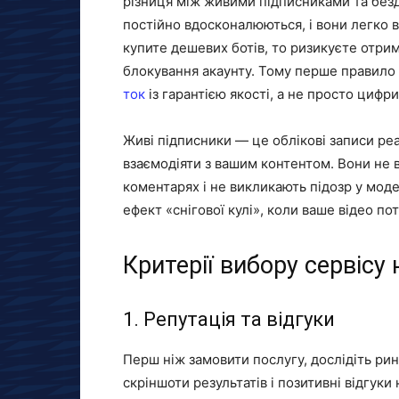
різниця між живими підписниками та без
постійно вдосконалюються, і вони легко 
купите дешевих ботів, то ризикуєте отрим
блокування акаунту. Тому перше правило
ток
із гарантією якості, а не просто цифри
Живі підписники — це облікові записи реа
взаємодіяти з вашим контентом. Вони не 
коментарях і не викликають підозр у мод
ефект «снігової кулі», коли ваше відео п
Критерії вибору сервісу
1. Репутація та відгуки
Перш ніж замовити послугу, дослідіть рин
скріншоти результатів і позитивні відгук