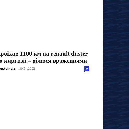
роїхав 1100 км на renault duster
о киргизії – ділюся враженнями
xwelhelp
-
30.01.2022
0