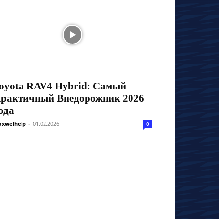
oyota RAV4 Hybrid: Самый
рактичный Внедорожник 2026
ода
xwelhelp
-
01.02.2026
0