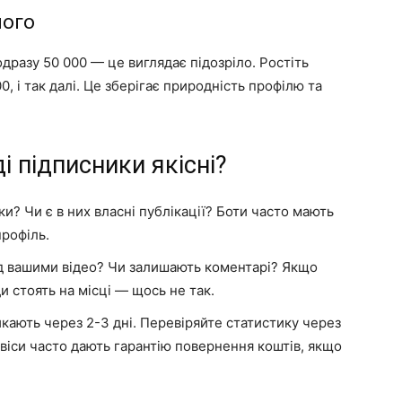
ного
одразу 50 000 — це виглядає підозріло. Ростіть
0, і так далі. Це зберігає природність профілю та
і підписники якісні?
и? Чи є в них власні публікації? Боти часто мають
профіль.
ід вашими відео? Чи залишають коментарі? Якщо
ди стоять на місці — щось не так.
икають через 2-3 дні. Перевіряйте статистику через
віси часто дають гарантію повернення коштів, якщо