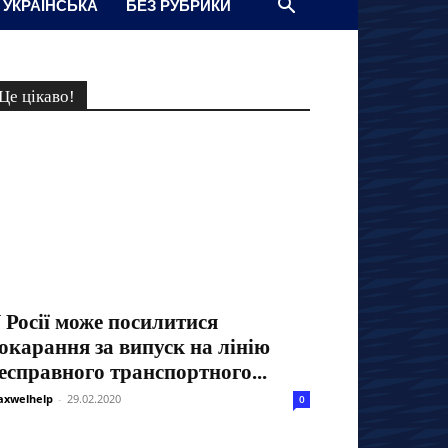
УКРАЇНСЬКА
БЕЗ РУБРИКИ
Це цікаво!
 Росії може посилитися
окарання за випуск на лінію
есправного транспортного...
xwelhelp
-
29.02.2020
0