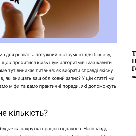
T
а для розваг, а потужний інструмент для бізнесу,
П
 щоб пробитися крізь шум алгоритмів і зацікавити
Г
аме тут виникає питання: як вибрати справді якісну
ma
ів, які знищать ваш обліковий запис? У цій статті ми
іємо міфи та дамо практичні поради, які допоможуть
не кількість?
будь-яка накрутка працює однаково. Насправді,