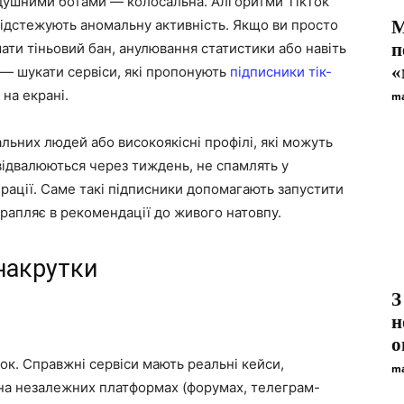
душними ботами — колосальна. Алгоритми TikTok
відстежують аномальну активність. Якщо ви просто
М
п
ати тіньовий бан, анулювання статистики або навіть
«
 — шукати сервіси, які пропонують
підписники тік-
 на екрані.
ma
льних людей або високоякісні профілі, які можуть
відвалюються через тиждень, не спамлять у
ерації. Саме такі підписники допомагають запустити
отрапляє в рекомендації до живого натовпу.
 накрутки
З
н
о
ок. Справжні сервіси мають реальні кейси,
ma
и на незалежних платформах (форумах, телеграм-