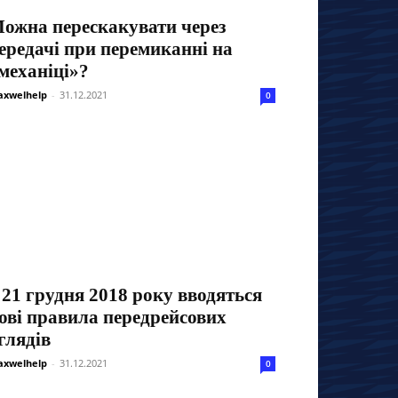
ожна перескакувати через
ередачі при перемиканні на
механіці»?
xwelhelp
-
31.12.2021
0
 21 грудня 2018 року вводяться
ові правила передрейсових
глядів
xwelhelp
-
31.12.2021
0