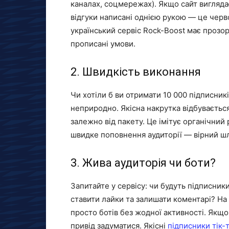
каналах, соцмережах). Якщо сайт виглядає
відгуки написані однією рукою — це чер
український сервіс Rock-Boost має прозор
прописані умови.
2. Швидкість виконання
Чи хотіли б ви отримати 10 000 підписникі
неприродно. Якісна накрутка відбувається
залежно від пакету. Це імітує органічний 
швидке поповнення аудиторії — вірний шл
3. Жива аудиторія чи боти?
Запитайте у сервісу: чи будуть підписник
ставити лайки та залишати коментарі? На
просто ботів без жодної активності. Якщ
привід задуматися. Якісні
підписники тік-