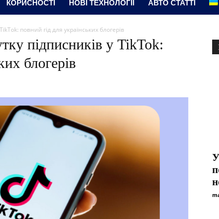
КОРИСНОСТІ
НОВІ ТЕХНОЛОГІЇ
АВТО СТАТТІ
TikTok: повний гід для українських блогерів
тку підписників у TikTok:
ких блогерів
У
п
н
ma