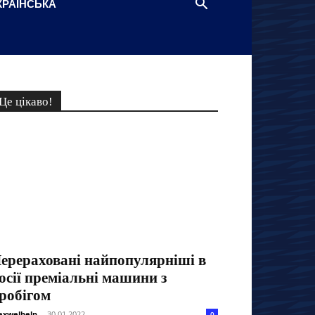
КРАЇНСЬКА
Це цікаво!
ерераховані найпопулярніші в
осії преміальні машини з
робігом
xwelhelp
-
30.01.2022
0