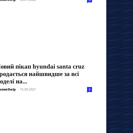
овий пікап hyundai santa cruz
родається найшвидше за всі
оделі на...
xwelhelp
-
15.09.2021
0