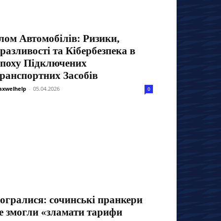
лом Автомобілів: Ризики,
разливості та Кібербезпека в
поху Підключених
ранспортних Засобів
xwelhelp
-
05.04.2026
0
огралися: сочинські пранкери
е змогли «зламати тарифи