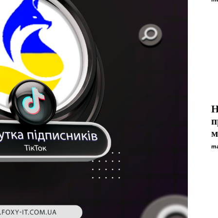
Н
п
м
ma