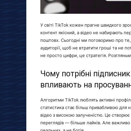
У світі TikTok кожен прагне швидкого зро
контент якісний, а відео не набирають пе
поштовх. Сьогодні ми поговоримо про те,
аудиторії, щоб не втратити гроші та не п
не просто цифри, це стратегія. Розгляньм
Чому потрібні підписники
впливають на просуван
Алгоритми TikTok люблять активні профіл
статистика стає більш привабливою для 
відео з високою залученістю. Це створює 
переглядів — більше лайків. Але важливо
реальних, а не ботів.