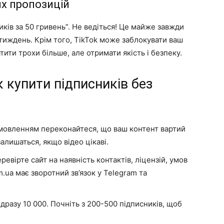
их пропозицій
ків за 50 гривень”. Не ведіться! Це майже завжди
а тиждень. Крім того, TikTok може заблокувати ваш
ити трохи більше, але отримати якість і безпеку.
к купити підписників без
овленням переконайтеся, що ваш контент вартий
алишаться, якщо відео цікаві.
ревірте сайт на наявність контактів, ліцензій, умов
.ua має зворотний зв’язок у Telegram та
дразу 10 000. Почніть з 200-500 підписників, щоб