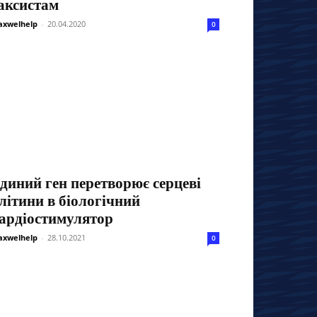
аксистам
xwelhelp
-
20.04.2020
0
диний ген перетворює серцеві
літини в біологічний
ардіостимулятор
xwelhelp
-
28.10.2021
0