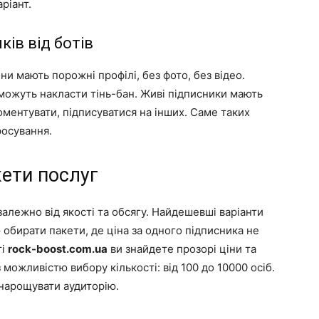
ріант.
ків від ботів
и мають порожні профілі, без фото, без відео.
 можуть накласти тінь-бан. Живі підписники мають
оментувати, підписуватися на інших. Саме таких
росування.
кети послуг
залежно від якості та обсягу. Найдешевші варіанти
бирати пакети, де ціна за одного підписника не
ті
rock-boost.com.ua
ви знайдете прозорі ціни та
 можливістю вибору кількості: від 100 до 10000 осіб.
 нарощувати аудиторію.