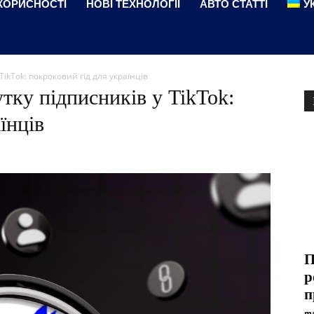
КОРИСНОСТІ
НОВІ ТЕХНОЛОГІЇ
АВТО СТАТТІ
У
TikTok: покроковий гід для українців
тку підписників у TikTok:
їнців
П
р
п
ma