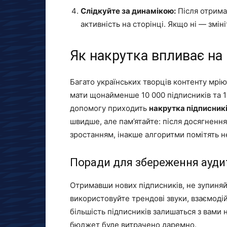
Слідкуйте за динамікою:
Після отрима
активність на сторінці. Якщо ні — змін
Як накрутка впливає на
Багато українських творців контенту мрію
мати щонайменше 10 000 підписників та 10
допомогу приходить
накрутка підписникі
швидше, але пам’ятайте: після досягнення
зростанням, інакше алгоритми помітять не
Поради для збереження аудит
Отримавши нових підписників, не зупиняй
використовуйте трендові звуки, взаємоді
більшість підписників залишаться з вами 
бюджет буде витрачено даремно.