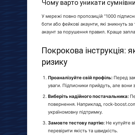
Чому варто уникати сумнівн
У мережі повно пропозицій “1000 підписни
боти або фейкові акаунти, які зникнуть з
акаунт за порушення правил. Краще заплат
Покрокова інструкція: я
ризику
Проаналізуйте свій профіль:
Перед зам
уваги. Підписники прийдуть, але вони з
Виберіть надійного постачальника:
Пе
повернення. Наприклад, rock-boost.com
україномовну підтримку.
Замовте тестову партію:
Не купуйте ві
перевірити якість та швидкість.