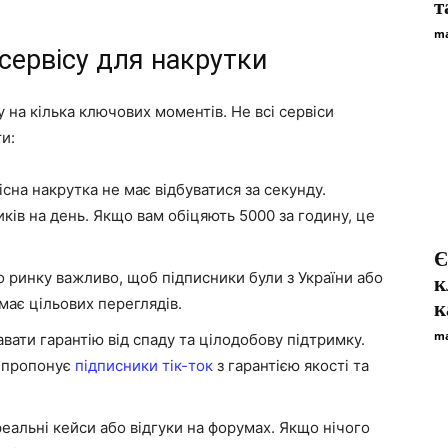
т
ma
 сервісу для накрутки
у на кілька ключових моментів. Не всі сервіси
и:
сна накрутка не має відбуватися за секунду.
ків на день. Якщо вам обіцяють 5000 за годину, це
Є
 ринку важливо, щоб підписники були з України або
к
має цільових переглядів.
к
ma
вати гарантію від спаду та цілодобову підтримку.
a пропонує
підписники тік-ток
з гарантією якості та
реальні кейси або відгуки на форумах. Якщо нічого