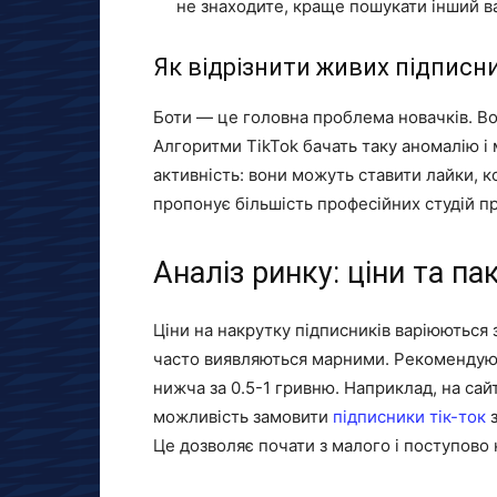
не знаходите, краще пошукати інший ва
Як відрізнити живих підписни
Боти — це головна проблема новачків. Вон
Алгоритми TikTok бачать таку аномалію і
активність: вони можуть ставити лайки, к
пропонує більшість професійних студій п
Аналіз ринку: ціни та па
Ціни на накрутку підписників варіюються 
часто виявляються марними. Рекомендую о
нижча за 0.5-1 гривню. Наприклад, на сай
можливість замовити
підписники тік-ток
з
Це дозволяє почати з малого і поступово