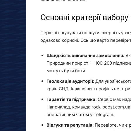
Основні критерії вибору
Перш ніж купувати послуги, зверніть уваг
однаково корисні. Ось що варто перевірит
Швидкість виконання замовлення:
Які
Природний приріст — 100-200 підписни
можуть бути боти.
Геолокація аудиторії:
Для українського
країн СНД. Інакше ваш профіль не отри
Гарантія та підтримка:
Сервіс має нада
Наприклад, команда rock-boost.com.u
оперативним чатом у Telegram.
Відгуки та репутація:
Перевірте, чи є 