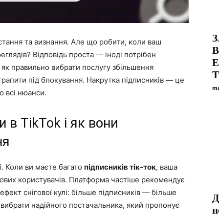
З
стання та визнання. Але що робити, коли ваш
В
реглядів? Відповідь проста — іноді потрібен
Е
 як правильно вибрати послугу збільшення
Т
отрапити під блокування. Накрутка підписників — це
ma
о всі нюанси.
 в TikTok і як вони
ня
і. Коли ви маєте багато
підписників тік-ток
, ваша
нових користувачів. Платформа частіше рекомендує
ефект снігової кулі: більше підписників — більше
Д
 вибрати надійного постачальника, який пропонує
н