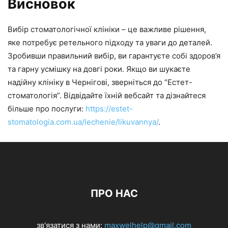
Висновок
Вибір стоматологічної клініки – це важливе рішення,
яке потребує ретельного підходу та уваги до деталей.
Зробивши правильний вибір, ви гарантуєте собі здоров’я
та гарну усмішку на довгі роки. Якщо ви шукаєте
надійну клініку в Чернігові, зверніться до “Естет-
стоматологія”. Відвідайте їхній вебсайт та дізнайтеся
більше про послуги:
https://estet-
stomatologia.com.ua/lechenie/likuvannya/
.
ПРО НАС
зв'язатися з нами:
maxwelhelp@gmail.com