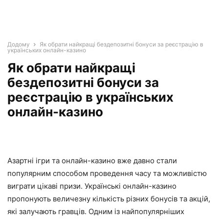
Додому
Як обрати найкращі бездепозитні бонуси за реєстрацію в
українських онлайн-казино
Як обрати найкращі
бездепозитні бонуси за
реєстрацію в українських
онлайн-казино
Азартні ігри та онлайн-казино вже давно стали
популярним способом проведення часу та можливістю
виграти цікаві призи. Українські онлайн-казино
пропонують величезну кількість різних бонусів та акцій,
які залучають гравців. Одним із найпопулярніших