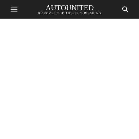
AUTOUNITED
DISCOVER THE ART OF PUBLISHING