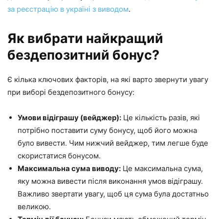
за реєстрацію в україні з виводом
.
Як вибрати найкращий
бездепозитний бонус?
Є кілька ключових факторів, на які варто звернути увагу
при виборі бездепозитного бонусу:
Умови відіграшу (вейджер):
Це кількість разів, які
потрібно поставити суму бонусу, щоб його можна
було вивести. Чим нижчий вейджер, тим легше буде
скористатися бонусом.
Максимальна сума виводу:
Це максимальна сума,
яку можна вивести після виконання умов відіграшу.
Важливо звертати увагу, щоб ця сума була достатньо
великою.