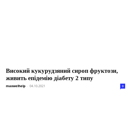
Високий кукурудзяний сироп фруктози,
живить епідемію діабету 2 типу
maxwelhelp
-
04.10.2021
0