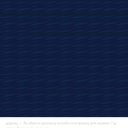
новини
автомобілів,
огляди
та
технології
додому
Як обрати ідеальну онлайн-платформу для музики: Гід