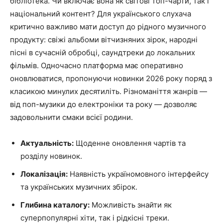
бібліотека. Чи включає вона як світові топ-чарти, так і
національний контент? Для українського слухача
критично важливо мати доступ до рідного музичного
продукту: свіжі альбоми вітчизняних зірок, народні
пісні в сучасній обробці, саундтреки до локальних
фільмів. Одночасно платформа має оперативно
оновлюватися, пропонуючи новинки 2026 року поряд з
класикою минулих десятиліть. Різноманіття жанрів —
від поп-музики до електроніки та року — дозволяє
задовольнити смаки всієї родини.
Актуальність:
Щоденне оновлення чартів та
розділу новинок.
Локалізація:
Наявність україномовного інтерфейсу
та українських музичних збірок.
Глибина каталогу:
Можливість знайти як
суперпопулярні хіти, так і рідкісні треки.