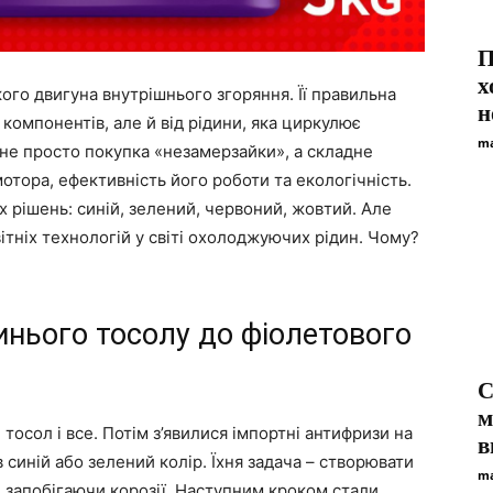
П
х
го двигуна внутрішнього згоряння. Її правильна
н
 компонентів, але й від рідини, яка циркулює
ma
 не просто покупка «незамерзайки», а складне
отора, ефективність його роботи та екологічність.
 рішень: синій, зелений, червоний, жовтий. Але
ітніх технологій у світі охолоджуючих рідин. Чому?
инього тосолу до фіолетового
С
м
тосол і все. Потім з’явилися імпортні антифризи на
в
в синій або зелений колір. Їхня задача – створювати
ma
, запобігаючи корозії. Наступним кроком стали