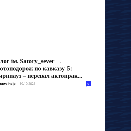
лог ім. Satory_sever →
отоподорож по кавказу-5:
ирниауз – перевал актопрак...
xwelhelp
-
10.10.2021
0