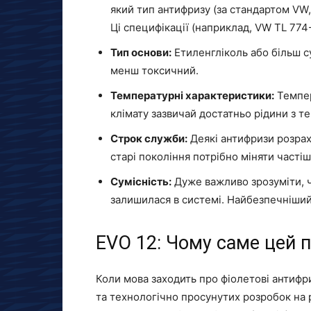
який тип антифризу (за стандартом VW
Ці специфікації (наприклад, VW TL 774
Тип основи:
Етиленгліколь або більш с
менш токсичний.
Температурні характеристики:
Темпер
клімату зазвичай достатньо рідини з 
Строк служби:
Деякі антифризи розрахов
старі покоління потрібно міняти частіш
Сумісність:
Дуже важливо зрозуміти, ч
залишилася в системі. Найбезпечніший 
EVO 12: Чому саме цей п
Коли мова заходить про фіолетові антифр
та технологічно просунутих розробок на 