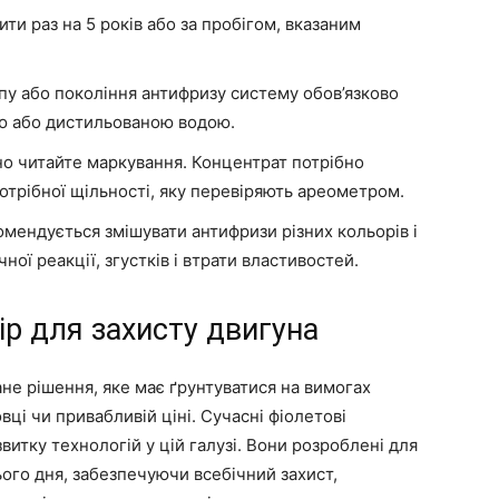
и раз на 5 років або за пробігом, вказаним
пу або покоління антифризу систему обов’язково
ю або дистильованою водою.
о читайте маркування. Концентрат потрібно
трібної щільності, яку перевіряють ареометром.
омендується змішувати антифризи різних кольорів і
ної реакції, згустків і втрати властивостей.
ір для захисту двигуна
не рішення, яке має ґрунтуватися на вимогах
вці чи привабливій ціні. Сучасні фіолетові
витку технологій у цій галузі. Вони розроблені для
ього дня, забезпечуючи всебічний захист,