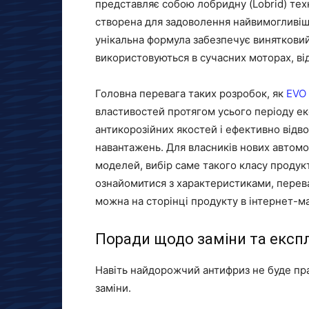
представляє собою лобридну (Lobrid) тех
створена для задоволення найвимогливіши
унікальна формула забезпечує винятковий
використовуються в сучасних моторах, від 
Головна перевага таких розробок, як
EVO 
властивостей протягом усього періоду екс
антикорозійних якостей і ефективно відв
навантажень. Для власників нових автомо
моделей, вибір саме такого класу продук
ознайомитися з характеристиками, перева
можна на сторінці продукту в інтернет-м
Поради щодо заміни та експл
Навіть найдорожчий антифриз не буде пр
заміни.