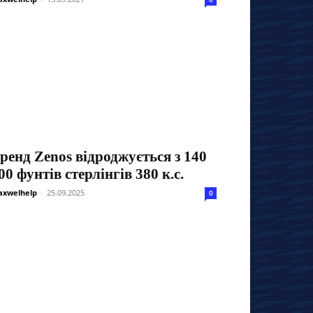
ренд Zenos відроджується з 140
00 фунтів стерлінгів 380 к.с.
xwelhelp
-
25.09.2025
0