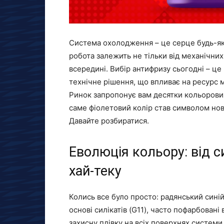
Система охолодження – це серце будь-яко
робота залежить не тільки від механічних
всередині. Вибір антифризу сьогодні – це
технічне рішення, що впливає на ресурс м
Ринок запропонує вам десятки кольорових
саме фіолетовий колір став символом нов
Давайте розбиратися.
Еволюція кольору: від с
хай-теку
Колись все було просто: радянський синій 
основі силікатів (G11), часто пофарбовані 
захисну плівку на всіх поверхнях системи