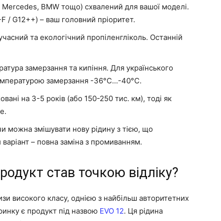
, Mercedes, BMW тощо) схвалений для вашої моделі.
-F / G12++) – ваш головний пріоритет.
учасний та екологічний пропіленгліколь. Останній
атура замерзання та кипіння. Для українського
температурою замерзання -36°C…-40°C.
ані на 3-5 років (або 150-250 тис. км), тоді як
е.
и можна змішувати нову рідину з тією, що
варіант – повна заміна з промиванням.
родукт став точкою відліку?
изи високого класу, однією з найбільш авторитетних
ринку є продукт під назвою
EVO 12
. Ця рідина