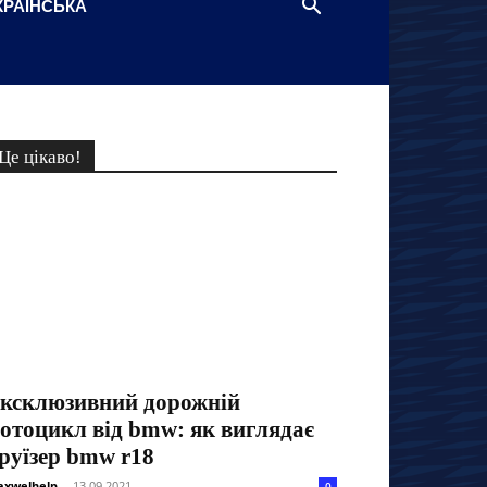
КРАЇНСЬКА
Це цікаво!
ксклюзивний дорожній
отоцикл від bmw: як виглядає
руїзер bmw r18
xwelhelp
-
13.09.2021
0