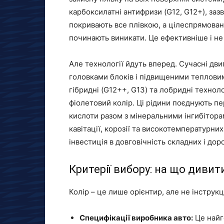
карбоксилатні антифризи (G12, G12+), заз
покривають все плівкою, а цілеспрямован
починають виникати. Це ефективніше і не
Але технології йдуть вперед. Сучасні дв
головками блоків і підвищеними теплови
гібридні (G12++, G13) та лобридні технол
фіолетовий колір. Ці рідини поєднують пе
кислоти разом з мінеральними інгибітор
кавітації, корозії та високотемпературни
інвестиція в довговічність складних і дор
Критерії вибору: на що дивит
Колір – це лише орієнтир, але не інструк
Специфікації виробника авто:
Це найго