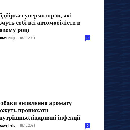
ідбірка супермоторов, які
очуть собі всі автомобілісти в
овому році
xwelhelp
-
16.12.2021
0
обаки виявлення аромату
ожуть пронюхати
нутрішньолікарняні інфекції
xwelhelp
-
18.10.2021
0