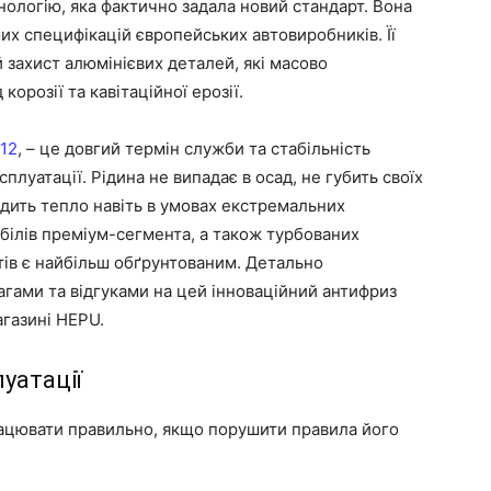
нологію, яка фактично задала новий стандарт. Вона
х специфікацій європейських автовиробників. Її
 захист алюмінієвих деталей, які масово
корозії та кавітаційної ерозії.
12
, – це довгий термін служби та стабільність
плуатації. Рідина не випадає в осад, не губить своїх
одить тепло навіть в умовах екстремальних
білів преміум-сегмента, а також турбованих
тів є найбільш обґрунтованим. Детально
гами та відгуками на цей інноваційний антифриз
агазині HEPU.
уатації
ацювати правильно, якщо порушити правила його