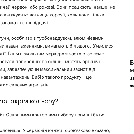
вичай червоні або рожеві. Вони працюють інакше: не
о «атакують» вогнища корозії, коли вони тільки
 заважає тепловіддачі.
игуни, особливо з турбонаддувом, алюмінієвими
ми навантаженнями, вимагають більшого. З’явилися
огії. Їхнім візуальним маркером часто стає саме
реваги попередніх поколінь і містять органічні
Б
ами, забезпечуючи максимальний захист від
м
т
х навантажень. Вибір такого продукту – це
огих силових агрегатів.
ma
ися окрім кольору?
ція. Основними критеріями вибору повинні бути:
ловніше. У сервісній книжці обов’язково вказано,