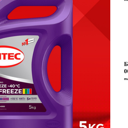
Б
0
ma