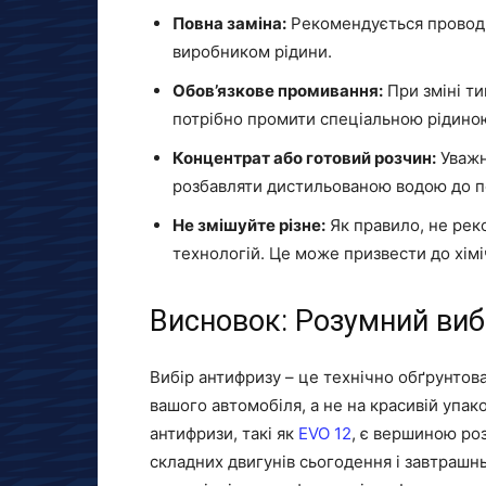
Повна заміна:
Рекомендується проводит
виробником рідини.
Обов’язкове промивання:
При зміні ти
потрібно промити спеціальною рідино
Концентрат або готовий розчин:
Уважн
розбавляти дистильованою водою до по
Не змішуйте різне:
Як правило, не рек
технологій. Це може призвести до хіміч
Висновок: Розумний виб
Вибір антифризу – це технічно обґрунтова
вашого автомобіля, а не на красивій упако
антифризи, такі як
EVO 12
, є вершиною роз
складних двигунів сьогодення і завтрашн