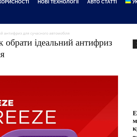
КОРИСНОСТІ
НОВІ ТЕХНОЛОГІЇ
АВТО СТАТТІ
У
ий антифриз для сучасного автомобіля
к обрати ідеальний антифриз
ля
Е
м
к
ma