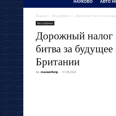
НАУКОВО
АВТО Н
Додому
Без рубрики
Дорожный налог за кажды
Без рубрики
Дорожный налог 
битва за будущее
Британии
по
maxwelhelp
-
31.08.2024