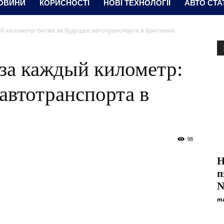
ОВИНИ
КОРИСНОСТІ
НОВІ ТЕХНОЛОГІЇ
АВТО СТА
й километр: битва за будущее автотранспорта в Британии
за каждый километр:
 автотранспорта в
98
Н
п
ma