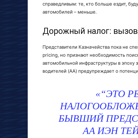
справедливым: те, кто больше ездит, буд
автомобилей – меньше.
Дорожный налог: вызов
Представители Казначейства пока не сп
pricing, но признают необходимость пои
автомобильной инфраструктуры в эпоху э
водителей (AA) предупреждает о потенц
“ЭТО Р
НАЛОГООБЛОЖЕ
БЫВШИЙ ПРЕДС
AA ИЭН ТЕ