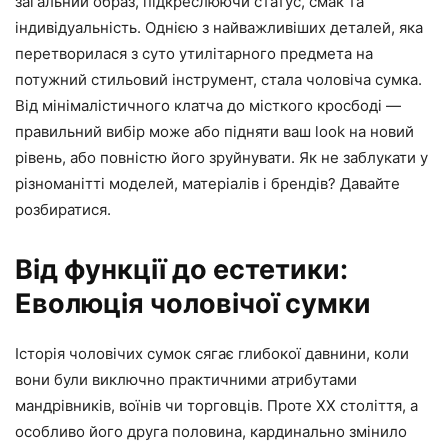
загальний образ, підкреслюючи статус, смак та
індивідуальність. Однією з найважливіших деталей, яка
перетворилася з суто утилітарного предмета на
потужний стильовий інструмент, стала чоловіча сумка.
Від мінімалістичного клатча до місткого кросбоді —
правильний вибір може або підняти ваш look на новий
рівень, або повністю його зруйнувати. Як не заблукати у
різноманітті моделей, матеріалів і брендів? Давайте
розбиратися.
Від функції до естетики:
Еволюція чоловічої сумки
Історія чоловічих сумок сягає глибокої давнини, коли
вони були виключно практичними атрибутами
мандрівників, воїнів чи торговців. Проте ХХ століття, а
особливо його друга половина, кардинально змінило