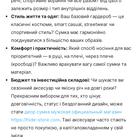
речі, спортивне вбрання чи все разом? Від цього
залежить розмір і тип внутрішніх відділень.
Стиль життя та одяг:
Ваш базовий гардероб — це
класичні костюми, smart casual, streetwear чи
спортивний стиль? Сумка має гармонійно
поєднуватися з більшістю ваших образів.
Комфорт і практичність:
Який спосіб носіння для вас
пріоритетний — в руці, на плечі, через плече
(кросбоді)? Важливо врахувати вагу самої сумки та
матеріал.
Бюджет та інвестиційна складові:
Чи шукаєте ви
сезонний аксесуар чи якісну річ на довгі роки?
Прекрасним вибором для тих, хто цінує
довговічність, статус і бездоганний дизайн, може
стати
диор сумка мужская официальный магазин
https://hide-store.com
. Такі аксесуари часто стають
не просто покупкою, а капіталовкладенням у свій
імідж.