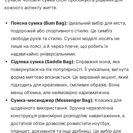
кожного аспекту життя.
Поясна сумка (Bum Bag):
Ідеальний вибір для міста,
подорожей або спортивного стилю. Це симбіз
свободи рухів та стилю. Сучасні моделі носять не
лише на поясі, а й через плече, що робить їх
надзвичайно універсальними.
Сідлова сумка (Saddle Bag):
Справжня ікона, яка
повернулася на пік популярності. Її унікальна, вигнута
форма миттєво впізнається. Це виразний акцент, який
підходить для креативних, сміливих образів. Вона
менш об’ємна, але неймовірно харизматична.
Сумка-месенджер (Messenger Bag):
Класика для
щоденного використання. Зручна черезплічна
конструкція рівномірно розподіляє навантаження, а
достатній об’єм дозволяє розмістити ноутбук,
планшет, документи та інші дрібниці. Це вибір для