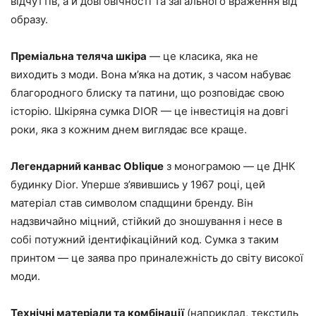
відчуттів, а й довговічності та загального враження від
образу.
Преміальна теляча шкіра
— це класика, яка не
виходить з моди. Вона м’яка на дотик, з часом набуває
благородного блиску та патини, що розповідає свою
історію. Шкіряна сумка DIOR — це інвестиція на довгі
роки, яка з кожним днем виглядає все краще.
Легендарний канвас Oblique
з монограмою — це ДНК
будинку Dior. Уперше з’явившись у 1967 році, цей
матеріал став символом спадщини бренду. Він
надзвичайно міцний, стійкий до зношування і несе в
собі потужний ідентифікаційний код. Сумка з таким
принтом — це заява про приналежність до світу високої
моди.
Технічні матеріали та комбінації
(наприклад, текстиль