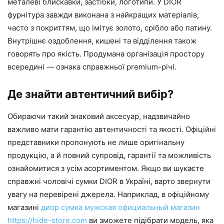
металеві блискавки, застібки, логотипи. У DIOR
фурнітура завжди виконана з найкращих матеріалів,
часто з покриттям, що імітує золото, срібло або патину.
Внутрішнє оздоблення, кишені та відділення також
говорять про якість. Продумана організація простору
всередині — ознака справжньої premium-річі.
Де знайти автентичний вибір?
Обираючи такий знаковий аксесуар, надзвичайно
важливо мати гарантію автентичності та якості. Офіційні
представники пропонують не лише оригінальну
продукцію, а й повний супровід, гарантії та можливість
ознайомитися з усім асортиментом. Якщо ви шукаєте
справжні чоловічі сумки DIOR в Україні, варто звернути
увагу на перевірені джерела. Наприклад, в офіційному
магазині
диор сумка мужская официальный магазин
https://hide-store.com
ви зможете підібрати модель, яка