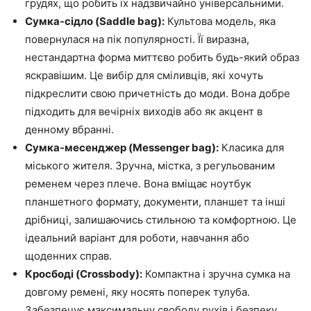
грудях, що робить їх надзвичайно універсальними.
Сумка-сідло (Saddle bag):
Культова модель, яка
повернулася на пік популярності. Її виразна,
нестандартна форма миттєво робить будь-який образ
яскравішим. Це вибір для сміливців, які хочуть
підкреслити свою причетність до моди. Вона добре
підходить для вечірніх виходів або як акцент в
денному вбранні.
Сумка-месенджер (Messenger bag):
Класика для
міського жителя. Зручна, містка, з регульованим
ременем через плече. Вона вміщає ноутбук
планшетного формату, документи, планшет та інші
дрібниці, залишаючись стильною та комфортною. Це
ідеальний варіант для роботи, навчання або
щоденних справ.
Кросбоді (Crossbody):
Компактна і зручна сумка на
довгому ремені, яку носять поперек тулуба.
Забезпечує максимальну свободу рухів і безпеку