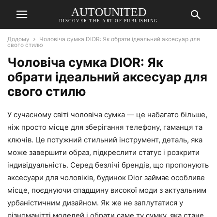
AUTOUNITED
DISCOVER THE ART OF PUBLISHING
Додому
Чоловіча сумка DIOR: Як обрати ідеальний аксесуар для
свого стилю
Чоловіча сумка DIOR: Як
обрати ідеальний аксесуар для
свого стилю
У сучасному світі чоловіча сумка — це набагато більше,
ніж просто місце для зберігання телефону, гаманця та
ключів. Це потужний стильний інструмент, деталь, яка
може завершити образ, підкреслити статус і розкрити
індивідуальність. Серед безлічі брендів, що пропонують
аксесуари для чоловіків, будинок Dior займає особливе
місце, поєднуючи спадщину високої моди з актуальним
урбаністичним дизайном. Як же не заплутатися у
різноманітті моделей і обрати саме ту сумку, яка стане