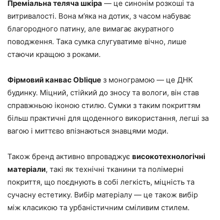
Преміальна теляча шкіра
— це синонім розкоші та
витривалості. Вона м’яка на дотик, з часом набуває
благородного патину, але вимагає акуратного
поводження. Така сумка слугуватиме вічно, лише
стаючи кращою з роками.
Фірмовий канвас Oblique
з монограмою — це ДНК
будинку. Міцний, стійкий до зносу та вологи, він став
справжньою іконою стилю. Сумки з таким покриттям
більш практичні для щоденного використання, легші за
вагою і миттєво впізнаються знавцями моди.
Також бренд активно впроваджує
високотехнологічні
матеріали
, такі як технічні тканини та полімерні
покриття, що поєднують в собі легкість, міцність та
сучасну естетику. Вибір матеріалу — це також вибір
між класикою та урбаністичним сміливим стилем.