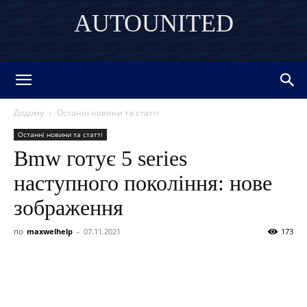
AUTOUNITED
DISCOVER THE ART OF PUBLISHING
Додому
Останні новини та статті
Останні новини та статті
Bmw готує 5 series
наступного покоління: нове
зображення
по
maxwelhelp
-
07.11.2021
173