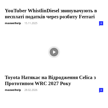
YouTuber WhistlinDiesel звинувачують в
несплаті податків через розбиту Ferrari
maxwelhelp
-
15.11.2025
0
Toyota Натякає на Відродження Celica з
Прототипом WRC 2027 Року
maxwelhelp
-
28.02.2026
0