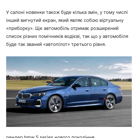
У салоні новинки також буде кілька змін, у тому числі
інший вигнутий екран, який являє собою віртуальну
«приборку». Ще автомобіль отримає розширений
список різних помічників водієві, так що у автомобіля
буде так званий «автопілот» третього рівня.
рендер bmw 5 series нового покоління