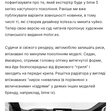
пофантазувати про те, який екстер’єр буде у bmw 5
series наступного покоління. Раніше ми вже
публікували варіанти зовнішності новинки, в тому
числі ті, які створив дизайнер kolesa.ru микита чуйко.
Тепер свою версію на суд читачів пропонує художник
іспанського видання motor.es.
Судячи зі свіжого рендеру, автомобілю залишать риси,
впізнавані по минулим поколінням моделі. Седан,
ймовірно, отримає головну оптику витягнутої форми,
яка йде безпосередньо від фірмового “гриля” і
заходить на передні крила. Решітка радіатора у вигляді
впізнаваних “нирок «невелика (в порівнянні з
величезними» ніздрями” у деяких інших моделей
бренду, наприклад, bmw ix).