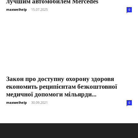
лучшим автомобилем Mercedes
maxwelhelp
-
15.07.2025
0
Закон про доступну охорону здоровя
економить реципієнтам безкоштовної
медичної допомоги мільярди...
maxwelhelp
-
30.09.2021
0