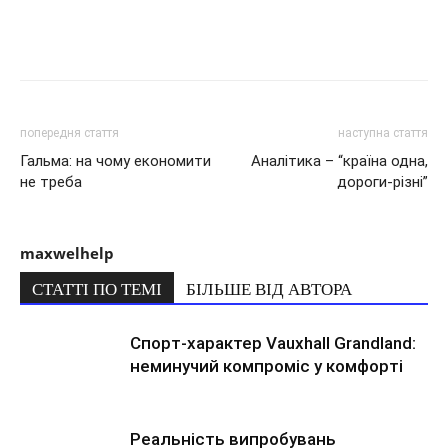
попередня стаття
наступна стаття
Гальма: на чому економити
Аналітика – “країна одна,
не треба
дороги-різні”
maxwelhelp
СТАТТІ ПО ТЕМІ
БІЛЬШЕ ВІД АВТОРА
Спорт-характер Vauxhall Grandland:
неминучий компроміс у комфорті
Реальність випробувань