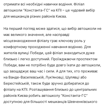
отримати всі необхідні навички водіння. Філіал
автошколи “Константа-ГС” на КПІ – це чудовий вибір
для мешканців різних районів Києва.
На перший погляд може здатися, що вибір автошколи не
має великого значення, але насправді
місцезнаходження філіалу грає ключову роль у
комфортному проходженні навчання водінню. Для
жителів вулиці Победи, цей філіал знаходиться дуже
близько і легко доступний. Проїжджаючи проспектом
Победи, вам не потрібно буде довго їхати до автошколи,
що заощаджує ваш час і сили. А для тих, хто проживає
на Ванде-Василевській, Лук’яновці, Шулявці або
Берестейській, також буде зручно добиратися до
філіалу на КПІ. Розташування близько до центральних
районів Києва робить автошколу “Константа-ГС”
доступною для більшості мешканців Шевченківського