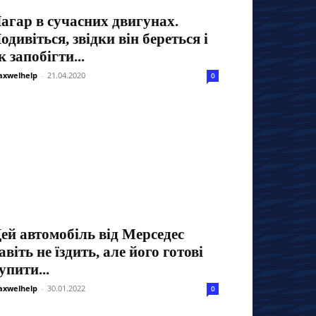
агар в сучасних двигунах.
одивіться, звідки він береться і
к запобігти...
xwelhelp
-
21.04.2020
0
ей автомобіль від Мерседес
авіть не їздить, але його готові
упити...
xwelhelp
-
30.01.2022
0