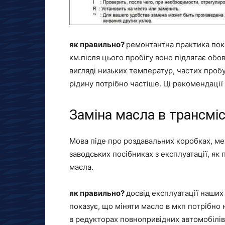
як правильно?
ремонтантна практика пока
км.після цього пробігу воно підлягає обов
вигляді низьких температур, частих проб
рідину потрібно частіше. Ці рекомендації
Заміна масла в трансміс
Мова піде про роздавальних коробках, меха
заводських посібниках з експлуатації, як 
масла.
як правильно?
досвід експлуатації наших 
показує, що міняти масло в мкп потрібно 
в редукторах повнопривідних автомобілів