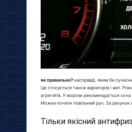
як правильно?
насправді, яким би сучасни
Це стосується також варіаторів і акп. Р
агрегатів. У морози рекомендується хоча 
Можна почати повільний рух. За рахунок 
Тільки якісний антифри