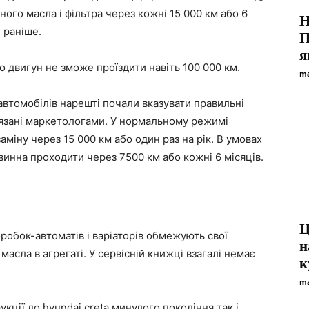
ного масла і фільтра через кожні 15 000 км або 6
Н
е раніше.
П
я
 двигун не зможе проїздити навіть 100 000 км.
ma
 автомобілів нарешті почали вказувати правильні
в’язані маркетологами. У нормальному режимі
міну через 15 000 км або один раз на рік. В умовах
инна проходити через 7500 км або кожні 6 місяців.
Ц
оробок-автоматів і варіаторів обмежують свої
н
асла в агрегаті. У сервісній книжці взагалі немає
к
ma
укції до hyundai creta минулого покоління так і