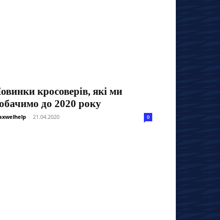
овинки кросоверів, які ми
обачимо до 2020 року
xwelhelp
-
21.04.2020
0