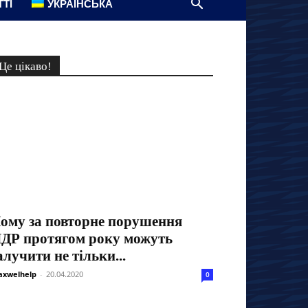
ТТІ
УКРАЇНСЬКА
Це цікаво!
ому за повторне порушення
ДР протягом року можуть
алучити не тільки...
xwelhelp
-
20.04.2020
0