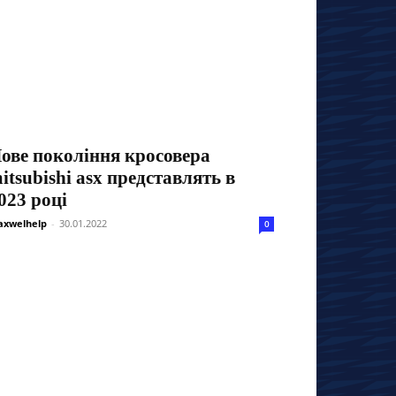
ове покоління кросовера
itsubishi asx представлять в
023 році
xwelhelp
-
30.01.2022
0