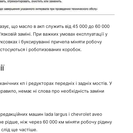
зує, що масло в акп служить від 45 000 до 60 000
’язковій заміні. При важких умовах експлуатації у
уксовках і буксируванні причепа міняти робочу
 стосуються і роботизованих коробок.
ії
нічних кп і редукторах передніх і задніх мостів. У
правило, немає ні слова про необхідність заміни
редакційних машин lada largus і chevrolet aveo
не рідше, ніж через 60 000 км міняти робочу рідину
 слід ще частіше.