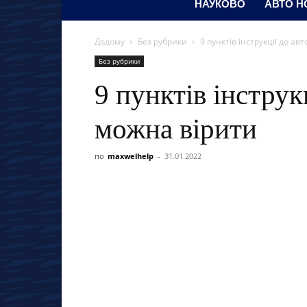
НАУКОВО
АВТО Н
Додому
Без рубрики
9 пунктів інструкції до ав
Без рубрики
9 пунктів інструк
можна вірити
по
maxwelhelp
-
31.01.2022