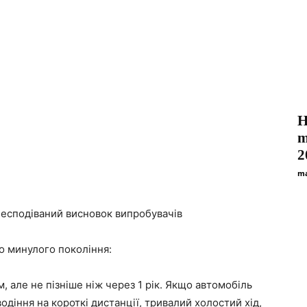
Н
m
2
ma
несподіваний висновок випробувачів
eo минулого покоління:
, але не пізніше ніж через 1 рік. Якщо автомобіль
одіння на короткі дистанції, тривалий холостий хід,