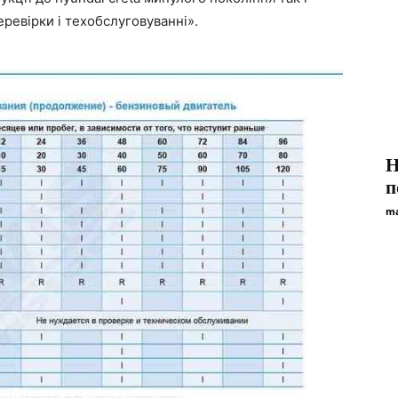
ревірки і техобслуговуванні».
Н
п
ma