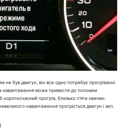
м не був двигун, він все одно потребує прогріванні.
ізка навантаження може привести до поломки
б короткочасний прогрів, близько п’яти хвилин.
невеликого навантаження прогріється двигун і акп.
з