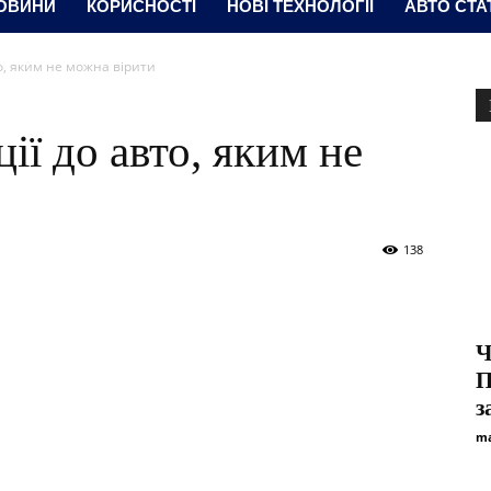
ОВИНИ
КОРИСНОСТІ
НОВІ ТЕХНОЛОГІЇ
АВТО СТА
то, яким не можна вірити
ції до авто, яким не
138
Ч
П
з
ma