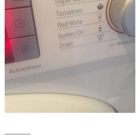
—————–