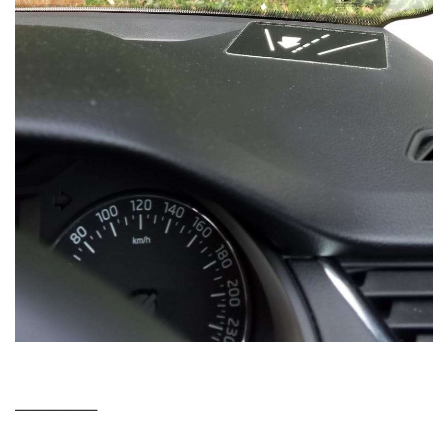
—————–