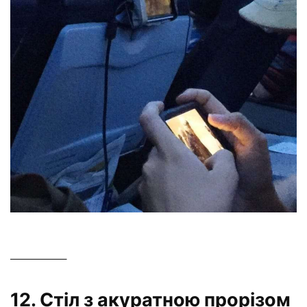
—————–
12. Стіл з акуратною прорізом