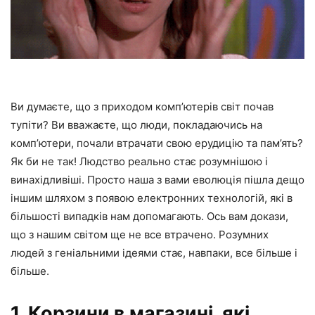
Ви думаєте, що з приходом комп’ютерів світ почав
тупіти? Ви вважаєте, що люди, покладаючись на
комп’ютери, почали втрачати свою ерудицію та пам’ять?
Як би не так! Людство реально стає розумнішою і
винахідливіші. Просто наша з вами еволюція пішла дещо
іншим шляхом з появою електронних технологій, які в
більшості випадків нам допомагають. Ось вам докази,
що з нашим світом ще не все втрачено. Розумних
людей з геніальними ідеями стає, навпаки, все більше і
більше.
1. Корзини в магазині, які