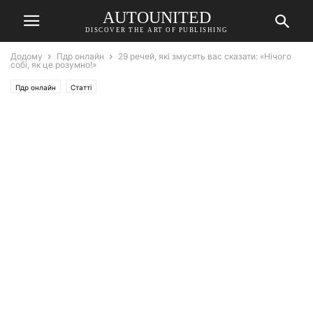
AUTOUNITED
DISCOVER THE ART OF PUBLISHING
Додому
Пдр онлайн
29 речей, які змусять вас сказати: «Нічого
собі, як це розумно!»
Пдр онлайн
Статті