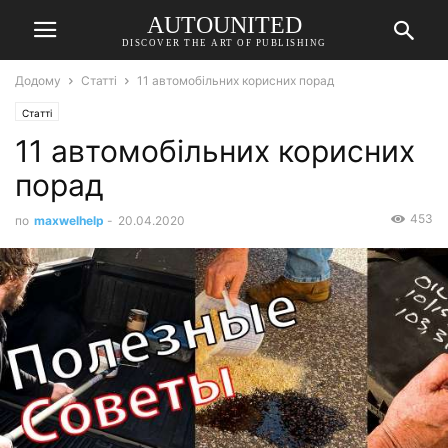
AUTOUNITED
DISCOVER THE ART OF PUBLISHING
Додому
Статті
11 автомобільних корисних порад
Статті
11 автомобільних корисних
порад
453
по
maxwelhelp
-
20.04.2020