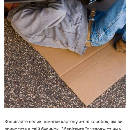
Зберігайте великі шматки картону з-під коробок, які ви
приносите в свій будинок. Зберігайте їх уздовж стіни у