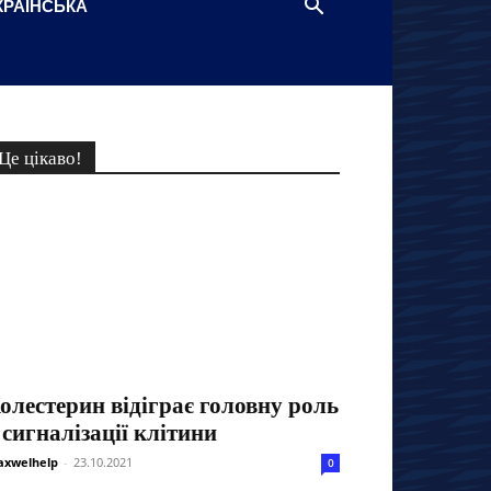
КРАЇНСЬКА
Це цікаво!
олестерин відіграє головну роль
 сигналізації клітини
xwelhelp
-
23.10.2021
0