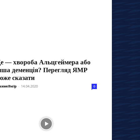
е — хвороба Альцгеймера або
нша деменція? Перегляд ЯМР
оже сказати
xwelhelp
-
14.04.2020
0