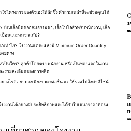
เข้าใจโครงการของตัวเองให้ลึกซึ้ง คำถามเหล่านี้จะช่วยคุณได้:
C
з
 เป็นเสื้อยืดคอกลมธรรมดา, เสื้อโปโลสำหรับพนักงาน, เสื้อ
ma
ันเปื้อนและหมวกแก๊ป?
ากเท่าไร? โรงงานแต่ละแห่งมี Minimum Order Quantity
้นโดยตรง
วมใส่เป็นใคร? ลูกค้าโดยตรง พนักงาน หรือเป็นของแจกในงาน
และรายละเอียดของการผลิต
งไร? อย่ามองเพียงราคาต่อชิ้น แต่ให้รวมไปถึงค่าดีไซน์
B
в
ับโรงงานได้อย่างมีประสิทธิภาพและได้รับใบเสนอราคาที่ตรง
п
ma
ามเชี่ยวชาญของโรงงาน