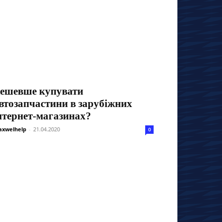
ешевше купувати
втозапчастини в зарубіжних
нтернет-магазинах?
xwelhelp
-
21.04.2020
0