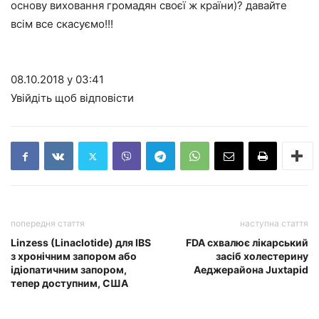
основу виховання громадян своєї ж країни)? давайте
всім все скасуємо!!!
08.10.2018 у 03:41
Увійдіть щоб відповісти
попередня стаття
наступна стаття
Linzess (Linaclotide) для IBS
FDA схвалює лікарський
з хронічним запором або
засіб холестерину
ідіопатичним запором,
Аеджерайона Juxtapid
тепер доступним, США