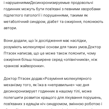
і нарушениямиДесинхронизируемые продовольчі
годинник можуть бути пов’язані з певними хворобами
підлеглого патології і порушеннями, такими як
метаболічний синдром, діабет та ожиріння, пояснюють
автори.
Вони додали, що їх дослідження має наслідки,
розуміють молекулярні основи для таких умов.Доктор
Птэсек написав, що це може також пояснити, чому
ожиріння більш поширене серед «опівнічників», ніж
«ранкові жайворонки».
Доктор Птэсек додав:«Розуміння молекулярного
механізму того, як їжа в «неправильне» час дня
десинхронизирует годинник в нашому тілі, може
полегшити розвиток кращого для лікування порушень,
пов’язаних з едящім ніч синдромом, змінною роботою і