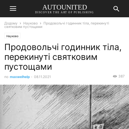
AUTOUNITED
DISCOVER THE ART OF PUBLISHING
Додому
Науково
Продовольчі годинник тіла, перекинуті
святковим пустощами
Науково
Продовольчі годинник тіла,
перекинуті святковим
пустощами
387
по
maxwelhelp
-
08.11.2021