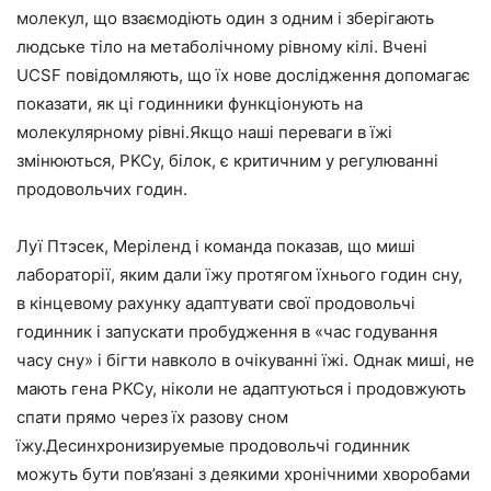
молекул, що взаємодіють один з одним і зберігають
людське тіло на метаболічному рівному кілі.
Вчені
UCSF повідомляють, що їх нове дослідження допомагає
показати, як ці годинники функціонують на
молекулярному рівні.Якщо наші переваги в їжі
змінюються, PKCy, білок, є критичним у регулюванні
продовольчих годин.
Луї Птэсек, Меріленд і команда показав, що миші
лабораторії, яким дали їжу протягом їхнього годин сну,
в кінцевому рахунку адаптувати свої продовольчі
годинник і запускати пробудження в «час годування
часу сну» і бігти навколо в очікуванні їжі. Однак миші, не
мають гена PKCy, ніколи не адаптуються і продовжують
спати прямо через їх разову сном
їжу.Десинхронизируемые продовольчі годинник
можуть бути пов’язані з деякими хронічними хворобами