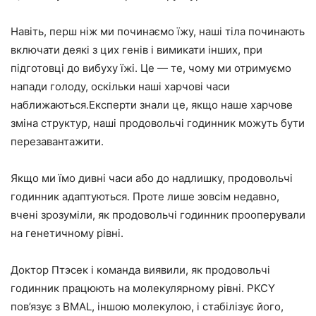
Навіть, перш ніж ми починаємо їжу, наші тіла починають
включати деякі з цих генів і вимикати інших, при
підготовці до вибуху їжі. Це — те, чому ми отримуємо
напади голоду, оскільки наші харчові часи
наближаються.Експерти знали це, якщо наше харчове
зміна структур, наші продовольчі годинник можуть бути
перезавантажити.
Якщо ми їмо дивні часи або до надлишку, продовольчі
годинник адаптуються. Проте лише зовсім недавно,
вчені зрозуміли, як продовольчі годинник прооперували
на генетичному рівні.
Доктор Птэсек і команда виявили, як продовольчі
годинник працюють на молекулярному рівні. PKCY
пов’язує з BMAL, іншою молекулою, і стабілізує його,