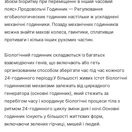
збоєм біоритму при переміщенні в інший часовий
пояс».Продовольчі Годинник — Регулювання
егоБиологические годинник настільки ж ускладнені
механічні годинники. Позаду механічних годинників
можна знайти махові колеса, гвинтики, сплативши
противаги і кілька інших рухомих частин.
Біологічний годинник складаються із багатьох
взаємодіючих генів, що включають або геть
організованим способом зберігати час під час кожного
24-годинного періоду.У більшості живих істот біологічні
годинникові механізми залежать від циркадного
генератора (основні годинник), який стежить за
перебігом часу і координує біологічні процеси тіла з
ритмом 24-годинного циклу зміни дня і ночі.Основні
годинник існують у більшості життєвих форм,
включаючи зелених гірчиці, мишей і людей.