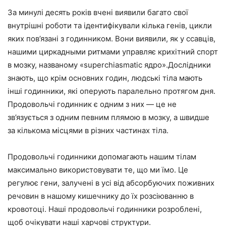
За минулі десять років вчені виявили багато свої
внутрішні роботи та ідентифікували кілька генів, цикли
яких пов’язані з годинником. Вони виявили, як у ссавців,
нашими циркадными ритмами управляє крихітний спорт
в мозку, названому «superchiasmatic ядро».Дослідники
знають, що крім основних годин, людські тіла мають
інші годинники, які оперують паралельно протягом дня.
Продовольчі годинник є одним з них — це не
зв’язується з одним певним плямою в мозку, а швидше
за кількома місцями в різних частинах тіла.
Продовольчі годинники допомагають нашим тілам
максимально використовувати те, що ми їмо. Це
регулює гени, залучені в усі від абсорбуючих поживних
речовин в нашому кишечнику до їх розсіюванню в
кровотоці. Наші продовольчі годинники розроблені,
щоб очікувати наші харчові структури.