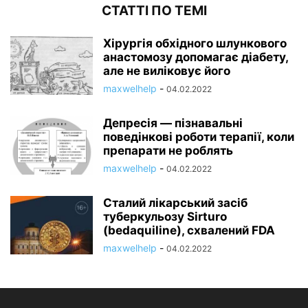
СТАТТІ ПО ТЕМІ
Хірургія обхідного шлункового
анастомозу допомагає діабету,
але не виліковує його
maxwelhelp
-
04.02.2022
Депресія — пізнавальні
поведінкові роботи терапії, коли
препарати не роблять
maxwelhelp
-
04.02.2022
Сталий лікарський засіб
туберкульозу Sirturo
(bedaquiline), схвалений FDA
maxwelhelp
-
04.02.2022