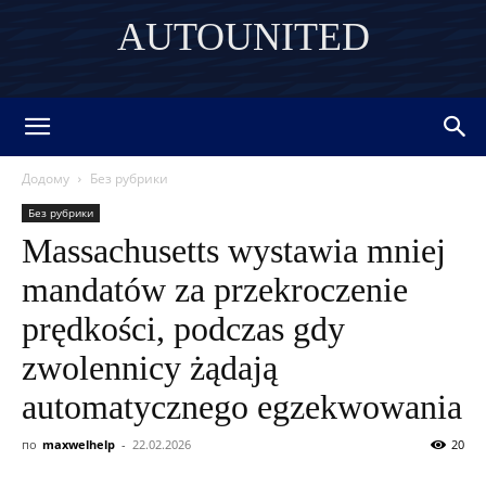
AUTOUNITED
DISCOVER THE ART OF PUBLISHING
Додому
Без рубрики
Без рубрики
Massachusetts wystawia mniej
mandatów za przekroczenie
prędkości, podczas gdy
zwolennicy żądają
automatycznego egzekwowania
по
maxwelhelp
-
22.02.2026
20