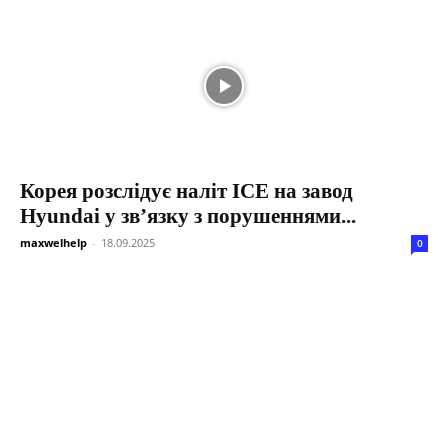
Корея розслідує наліт ICE на завод
Hyundai у зв’язку з порушеннями...
maxwelhelp
-
18.09.2025
0