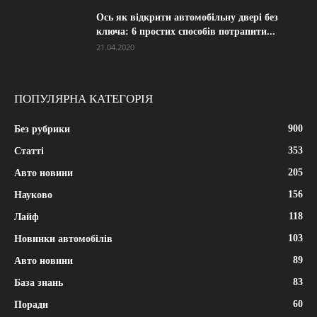
Ось як відкрити автомобільну двері без
ключа: 6 простих способів потрапити...
21.04.2020
ПОПУЛЯРНА КАТЕГОРІЯ
900
Без рубрики
353
Статті
205
Авто новини
156
Науково
118
Лайф
103
Новинки автомобілів
89
Авто новини
83
База знань
60
Поради