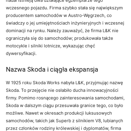
nadal istnieją dwa działające egzemplarze tego
wczesnego pojazdu. Firma szybko stała się największym
producentem samochodów w Austro-Węgrzech, co
świadczy o jej umiejętnościach inżynieryjnych i wczesnej
dominacji na rynku. Należy zauważyć, że firma L&K nie
ograniczyła się do samochodów; produkowała także
motocykle i silniki lotnicze, wykazując chęć
dywersyfikacji.
Nazwa Skoda i ciągła ekspansja
W 1925 roku Skoda Works nabyła L&K, przyjmując nazwę
Skoda. To przejęcie nie osłabiło ducha innowacyjności
firmy. Pomimo rosnącego zainteresowania samochodami,
Skoda w dalszym ciągu przesuwała granice tego, co było
możliwe. Nawet w okresach produkcji luksusowych
samochodów, takich jak Superb z silnikiem V8, lubianych
przez członków rodziny królewskiej i dyplomatów, firma