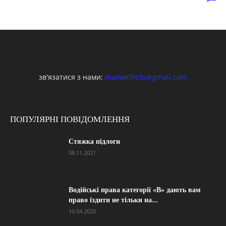
зв'язатися з нами:
maxwelhelp@gmail.com
ПОПУЛЯРНІ ПОВІДОМЛЕННЯ
Стяжка підлоги
08.11.2021
Водійські права категорії «B» дають вам
право їздити не тільки на...
10.04.2020