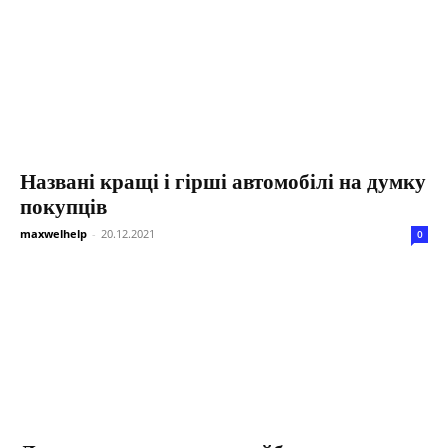
Названі кращі і гірші автомобілі на думку
покупців
maxwelhelp
-
20.12.2021
0