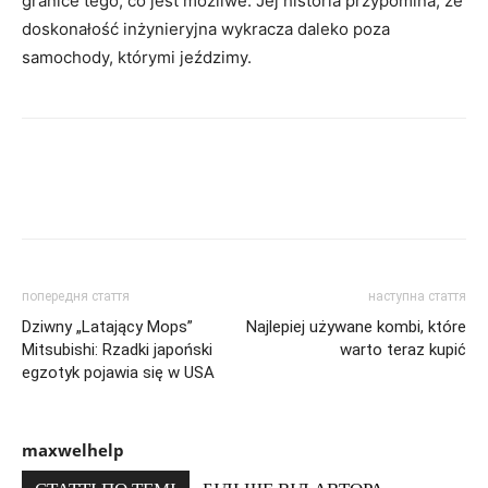
granice tego, co jest możliwe. Jej historia przypomina, że
​​doskonałość inżynieryjna wykracza daleko poza
samochody, którymi jeździmy.
попередня стаття
наступна стаття
Dziwny „Latający Mops”
Najlepiej używane kombi, które
Mitsubishi: Rzadki japoński
warto teraz kupić
egzotyk pojawia się w USA
maxwelhelp