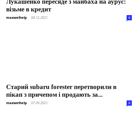
Лукашенко пересяде з майбаха на аурус:
візьме в кредит
maxwelhelp
-
08.12.2021
0
Старий subaru forester перетворили в
пікап з причепом і продають за...
maxwelhelp
-
07.09.2021
0