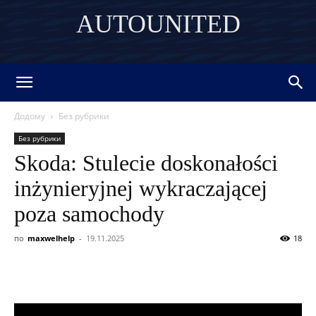
AUTOUNITED
DISCOVER THE ART OF PUBLISHING
Додому
Без рубрики
Без рубрики
Skoda: Stulecie doskonałości
inżynieryjnej wykraczającej
poza samochody
по
maxwelhelp
-
19.11.2025
18