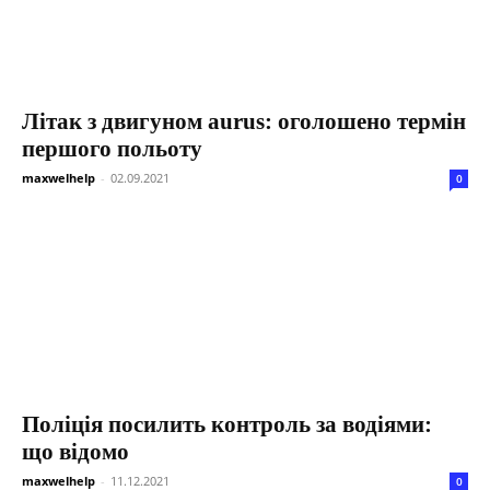
Літак з двигуном aurus: оголошено термін
першого польоту
maxwelhelp
-
02.09.2021
0
Поліція посилить контроль за водіями:
що відомо
maxwelhelp
-
11.12.2021
0