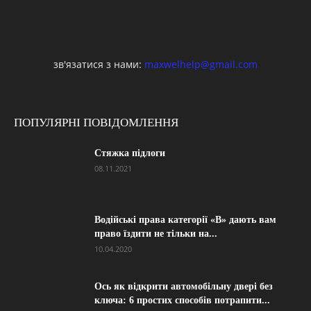
зв'язатися з нами:
maxwelhelp@gmail.com
ПОПУЛЯРНІ ПОВІДОМЛЕННЯ
Стяжка підлоги
08.11.2021
Водійські права категорії «B» дають вам
право їздити не тільки на...
10.04.2020
Ось як відкрити автомобільну двері без
ключа: 6 простих способів потрапити...