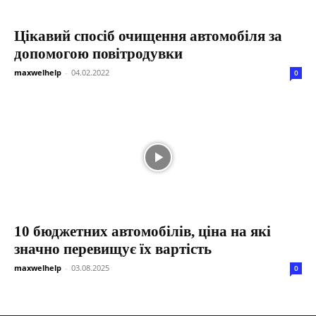
Цікавий спосіб очищення автомобіля за
допомогою повітродувки
maxwelhelp
-
04.02.2022
0
10 бюджетних автомобілів, ціна на які
значно перевищує їх вартість
maxwelhelp
-
03.08.2025
0