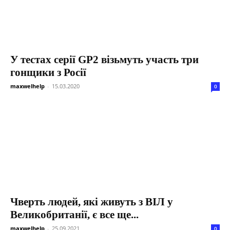
У тестах серії GP2 візьмуть участь три
гонщики з Росії
maxwelhelp
-
15.03.2020
0
Чверть людей, які живуть з ВІЛ у
Великобританії, є все ще...
maxwelhelp
-
25.09.2021
0