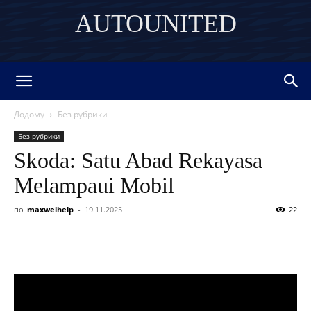
AUTOUNITED
DISCOVER THE ART OF PUBLISHING
Додому
Без рубрики
Без рубрики
Skoda: Satu Abad Rekayasa
Melampaui Mobil
по
maxwelhelp
-
19.11.2025
22