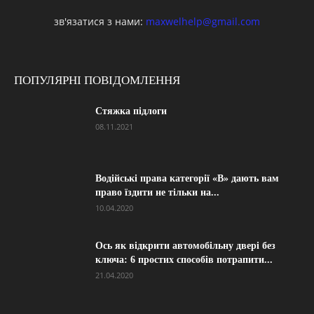
зв'язатися з нами:
maxwelhelp@gmail.com
ПОПУЛЯРНІ ПОВІДОМЛЕННЯ
Стяжка підлоги
08.11.2021
Водійські права категорії «B» дають вам
право їздити не тільки на...
10.04.2020
Ось як відкрити автомобільну двері без
ключа: 6 простих способів потрапити...
21.04.2020