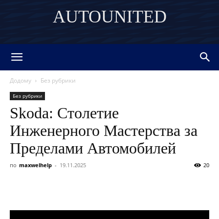
AUTOUNITED
DISCOVER THE ART OF PUBLISHING
Додому
Без рубрики
Без рубрики
Skoda: Столетие
Инженерного Мастерства за
Пределами Автомобилей
по
maxwelhelp
-
19.11.2025
20