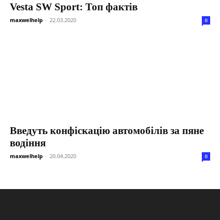
Vesta SW Sport: Топ фактів
maxwelhelp
-
22.03.2020
0
Введуть конфіскацію автомобілів за пяне
водіння
maxwelhelp
-
20.04.2020
0