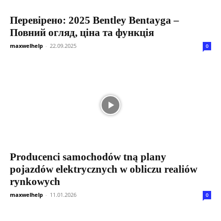
Перевірено: 2025 Bentley Bentayga –
Повний огляд, ціна та функція
maxwelhelp
-
22.09.2025
0
Producenci samochodów tną plany
pojazdów elektrycznych w obliczu realiów
rynkowych
maxwelhelp
-
11.01.2026
0