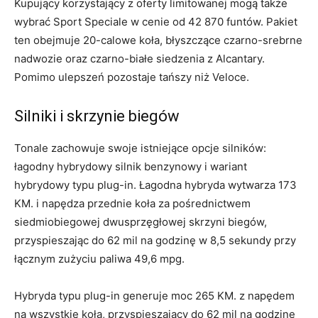
Kupujący korzystający z oferty limitowanej mogą także
wybrać Sport Speciale w cenie od 42 870 funtów. Pakiet
ten obejmuje 20-calowe koła, błyszczące czarno-srebrne
nadwozie oraz czarno-białe siedzenia z Alcantary.
Pomimo ulepszeń pozostaje tańszy niż Veloce.
Silniki i skrzynie biegów
Tonale zachowuje swoje istniejące opcje silników:
łagodny hybrydowy silnik benzynowy i wariant
hybrydowy typu plug-in. Łagodna hybryda wytwarza 173
KM. i napędza przednie koła za pośrednictwem
siedmiobiegowej dwusprzęgłowej skrzyni biegów,
przyspieszając do 62 mil na godzinę w 8,5 sekundy przy
łącznym zużyciu paliwa 49,6 mpg.
Hybryda typu plug-in generuje moc 265 KM. z napędem
na wszystkie koła, przyspieszający do 62 mil na godzinę