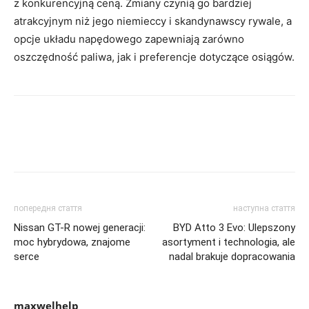
z konkurencyjną ceną. Zmiany czynią go bardziej
atrakcyjnym niż jego niemieccy i skandynawscy rywale, a
opcje układu napędowego zapewniają zarówno
oszczędność paliwa, jak i preferencje dotyczące osiągów.
попередня стаття
наступна стаття
Nissan GT-R nowej generacji:
BYD Atto 3 Evo: Ulepszony
moc hybrydowa, znajome
asortyment i technologia, ale
serce
nadal brakuje dopracowania
maxwelhelp