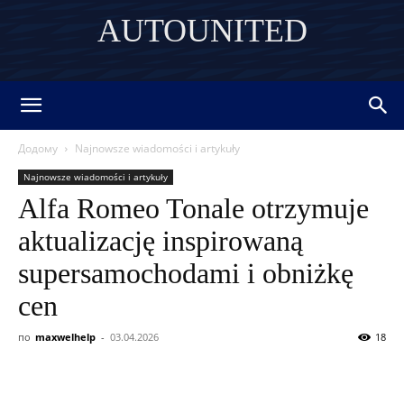
AUTOUNITED
DISCOVER THE ART OF PUBLISHING
Додому
Najnowsze wiadomości i artykuły
Najnowsze wiadomości i artykuły
Alfa Romeo Tonale otrzymuje
aktualizację inspirowaną
supersamochodami i obniżkę
cen
по
maxwelhelp
-
03.04.2026
18