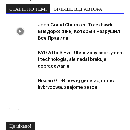
СТАТТІ ПО ТЕМІ
БІЛЬШЕ ВІД АВТОРА
Jeep Grand Cherokee Trackhawk:
Внедорожник, Который Разрушил
Все Правила
BYD Atto 3 Evo: Ulepszony asortyment
i technologia, ale nadal brakuje
dopracowania
Nissan GT-R nowej generacji: moc
hybrydowa, znajome serce
Це цікаво!