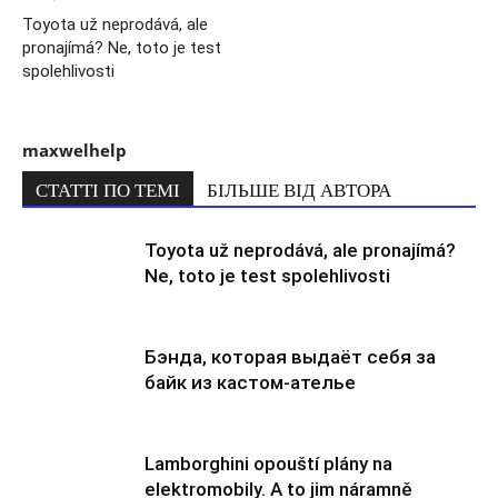
Toyota už neprodává, ale
pronajímá? Ne, toto je test
spolehlivosti
maxwelhelp
СТАТТІ ПО ТЕМІ
БІЛЬШЕ ВІД АВТОРА
Toyota už neprodává, ale pronajímá?
Ne, toto je test spolehlivosti
Бэнда, которая выдаёт себя за
байк из кастом-ателье
Lamborghini opouští plány na
elektromobily. A to jim náramně