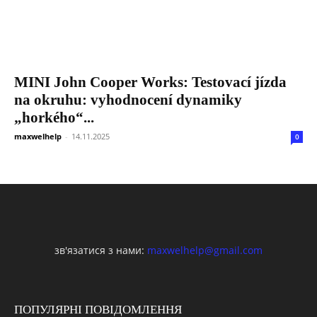
MINI John Cooper Works: Testovací jízda
na okruhu: vyhodnocení dynamiky
„horkého“...
maxwelhelp
-
14.11.2025
0
зв'язатися з нами:
maxwelhelp@gmail.com
ПОПУЛЯРНІ ПОВІДОМЛЕННЯ