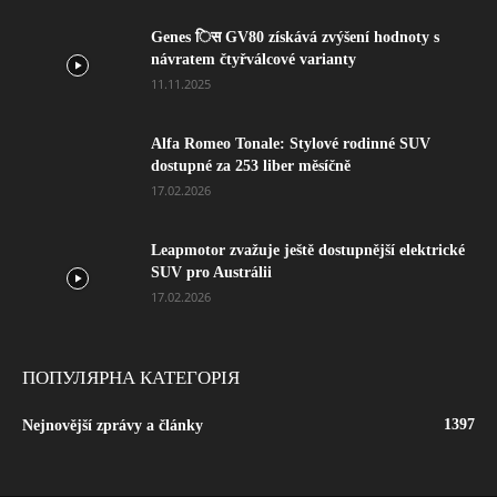
Genes िस GV80 získává zvýšení hodnoty s
návratem čtyřválcové varianty
11.11.2025
Alfa Romeo Tonale: Stylové rodinné SUV
dostupné za 253 liber měsíčně
17.02.2026
Leapmotor zvažuje ještě dostupnější elektrické
SUV pro Austrálii
17.02.2026
ПОПУЛЯРНА КАТЕГОРІЯ
1397
Nejnovější zprávy a články