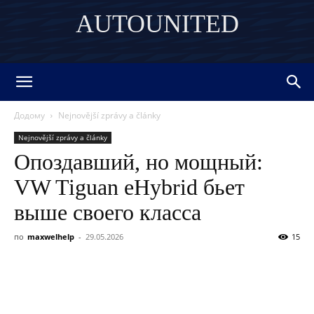
AUTOUNITED
DISCOVER THE ART OF PUBLISHING
Додому
Nejnovější zprávy a články
Nejnovější zprávy a články
Опоздавший, но мощный:
VW Tiguan eHybrid бьет
выше своего класса
по
maxwelhelp
-
29.05.2026
15