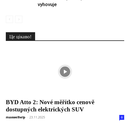
vyhovuje
Це цікаво!
BYD Atto 2: Nové měřítko cenově
dostupných elektrických SUV
maxwelhelp
-
23.11.2025
0