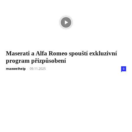
Maserati a Alfa Romeo spouští exkluzivní
program přizpůsobení
maxwelhelp
-
09.11.2025
0