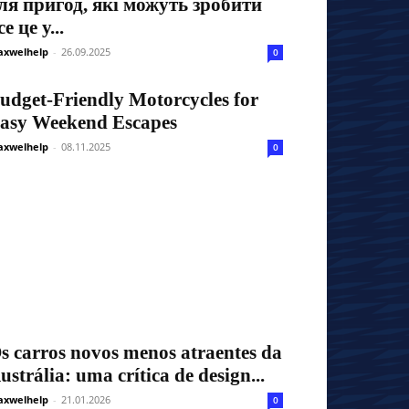
ля пригод, які можуть зробити
се це у...
xwelhelp
-
26.09.2025
0
udget-Friendly Motorcycles for
asy Weekend Escapes
xwelhelp
-
08.11.2025
0
s carros novos menos atraentes da
ustrália: uma crítica de design...
xwelhelp
-
21.01.2026
0