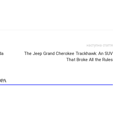
наступна стаття
da
The Jeep Grand Cherokee Trackhawk: An SUV
That Broke All the Rules
ОРА