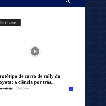
Це цікаво!
rotótipo de carro de rally da
oyota: a ciência por trás...
xwelhelp
-
03.03.2026
0