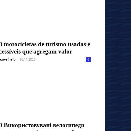
0 motocicletas de turismo usadas e
cessíveis que agregam valor
xwelhelp
-
26.11.2025
0
0 Використовувані велосипеди