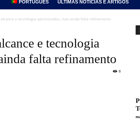
PORTUGUÊS
ÚLTIMAS NOTÍCIAS E ARTIGOS
 alcance e tecnologia aprimorados, mas ainda falta refinamento
lcance e tecnologia
inda falta refinamento
8
P
T
ma