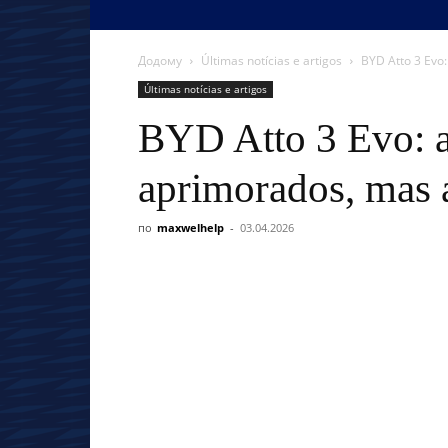
Додому
Últimas notícias e artigos
BYD Atto 3 Evo:
Últimas notícias e artigos
BYD Atto 3 Evo: a
aprimorados, mas a
по
maxwelhelp
-
03.04.2026