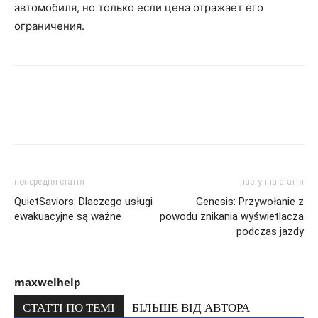
автомобиля, но только если цена отражает его
ограничения.
попередня стаття
наступна стаття
QuietSaviors: Dlaczego usługi
Genesis: Przywołanie z
ewakuacyjne są ważne
powodu znikania wyświetlacza
podczas jazdy
maxwelhelp
СТАТТІ ПО ТЕМІ
БІЛЬШЕ ВІД АВТОРА