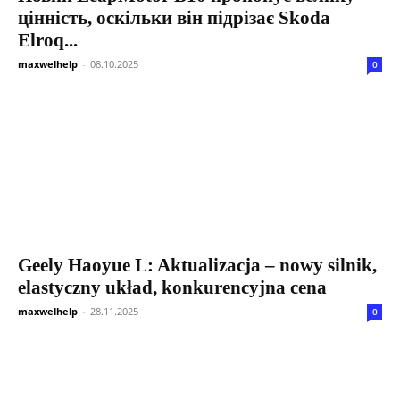
цінність, оскільки він підрізає Skoda
Elroq...
maxwelhelp
-
08.10.2025
0
Geely Haoyue L: Aktualizacja – nowy silnik,
elastyczny układ, konkurencyjna cena
maxwelhelp
-
28.11.2025
0