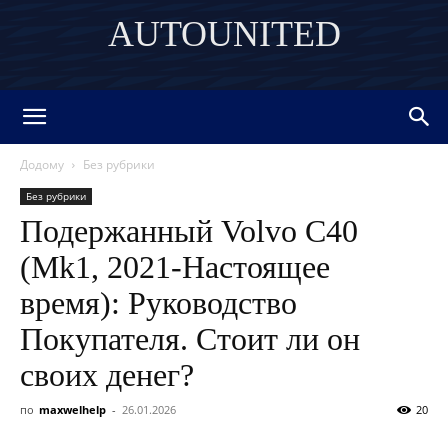
AUTOUNITED
DISCOVER THE ART OF PUBLISHING
Додому
Без рубрики
Без рубрики
Подержанный Volvo C40
(Mk1, 2021-Настоящее
время): Руководство
Покупателя. Стоит ли он
своих денег?
по
maxwelhelp
-
26.01.2026
20