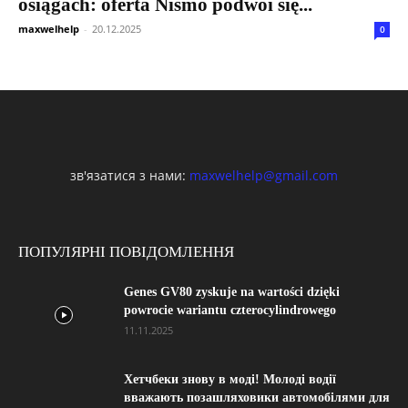
osiągach: oferta Nismo podwoi się...
maxwelhelp
-
20.12.2025
0
зв'язатися з нами:
maxwelhelp@gmail.com
ПОПУЛЯРНІ ПОВІДОМЛЕННЯ
Genes GV80 zyskuje na wartości dzięki
powrocie wariantu czterocylindrowego
11.11.2025
Хетчбеки знову в моді! Молоді водії
вважають позашляховики автомобілями для