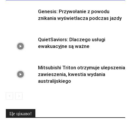
Genesis: Przywołanie z powodu
znikania wyświetlacza podczas jazdy
QuietSaviors: Dlaczego usługi
ewakuacyjne są ważne
Mitsubishi Triton otrzymuje ulepszenia
zawieszenia, kwestia wydania
australijskiego
Це цікаво!