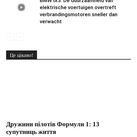
BMW iX3: De duurzaamheid van
elektrische voertuigen overtreft
verbrandingsmotoren sneller dan
verwacht
Це цікаво!
Дружини пілотів Формули 1: 13
супутниць життя