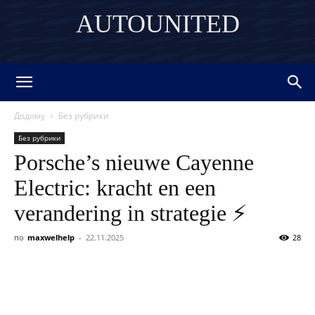
AUTOUNITED
DISCOVER THE ART OF PUBLISHING
Додому
Без рубрики
Без рубрики
Porsche’s nieuwe Cayenne
Electric: kracht en een
verandering in strategie ⚡
по
maxwelhelp
-
22.11.2025
28