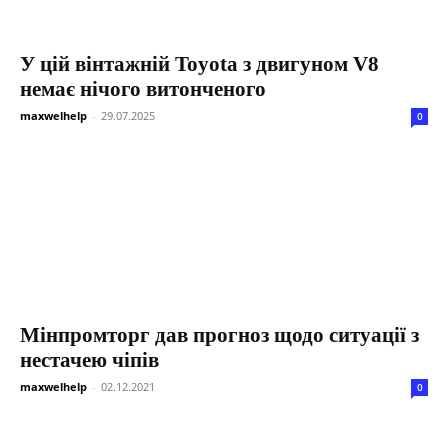
У цій вінтажній Toyota з двигуном V8
немає нічого витонченого
maxwelhelp
-
29.07.2025
0
Мінпромторг дав прогноз щодо ситуації з
нестачею чіпів
maxwelhelp
-
02.12.2021
0