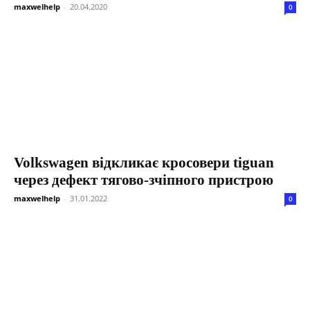
maxwelhelp
-
20.04.2020
0
Volkswagen відкликає кросовери tiguan
через дефект тягово-зчіпного пристрою
maxwelhelp
-
31.01.2022
0