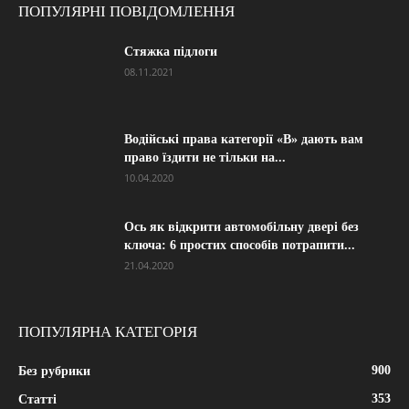
ПОПУЛЯРНІ ПОВІДОМЛЕННЯ
Стяжка підлоги
08.11.2021
Водійські права категорії «B» дають вам
право їздити не тільки на...
10.04.2020
Ось як відкрити автомобільну двері без
ключа: 6 простих способів потрапити...
21.04.2020
ПОПУЛЯРНА КАТЕГОРІЯ
900
Без рубрики
353
Статті