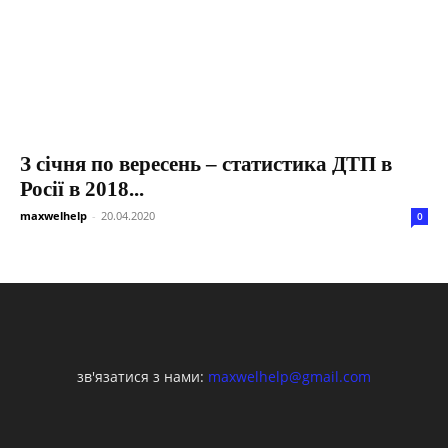
З січня по вересень – статистика ДТП в
Росії в 2018...
maxwelhelp
-
20.04.2020
0
зв'язатися з нами:
maxwelhelp@gmail.com