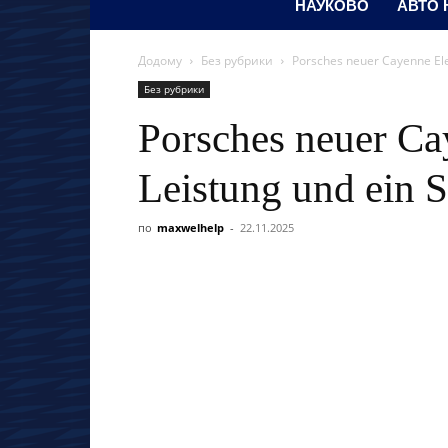
НАУКОВО
АВТО
Додому
Без рубрики
Porsches neuer Cayenne Elec
Без рубрики
Porsches neuer Cay
Leistung und ein S
по
maxwelhelp
-
22.11.2025