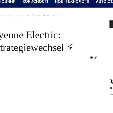
 НОВИНИ
КОРИСНОСТІ
НОВІ ТЕХНОЛОГІЇ
АВТО СТ
tric: Leistung und ein Strategiewechsel ⚡
enne Electric:
trategiewechsel ⚡
21
З
н
ma