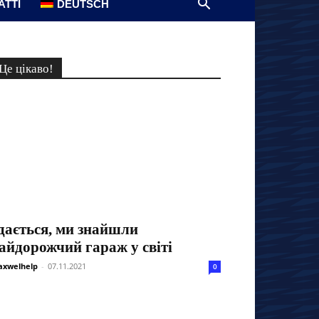
АТТІ
DEUTSCH
Це цікаво!
дається, ми знайшли
айдорожчий гараж у світі
xwelhelp
-
07.11.2021
0