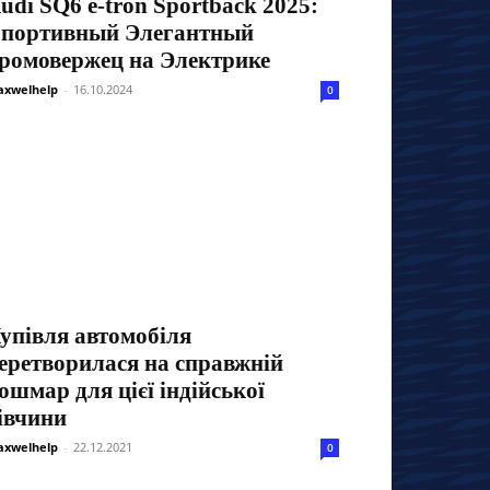
udi SQ6 e-tron Sportback 2025:
портивный Элегантный
ромовержец на Электрике
xwelhelp
-
16.10.2024
0
упівля автомобіля
еретворилася на справжній
ошмар для цієї індійської
івчини
xwelhelp
-
22.12.2021
0