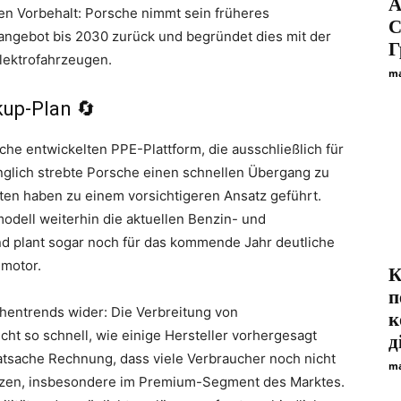
A
n Vorbehalt: Porsche nimmt sein früheres
С
angebot bis 2030 zurück und begründet dies mit der
Г
lektrofahrzeugen.
ma
kup-Plan 🔄
che entwickelten PPE-Plattform, die ausschließlich für
nglich strebte Porsche einen schnellen Übergang zu
äten haben zu einem vorsichtigeren Ansatz geführt.
dell weiterhin die aktuellen Benzin- und
d plant sogar noch für das kommende Jahr deutliche
smotor.
К
п
chentrends wider: Die Verbreitung von
к
cht so schnell, wie einige Hersteller vorhergesagt
д
atsache Rechnung, dass viele Verbraucher noch nicht
ma
nutzen, insbesondere im Premium-Segment des Marktes.