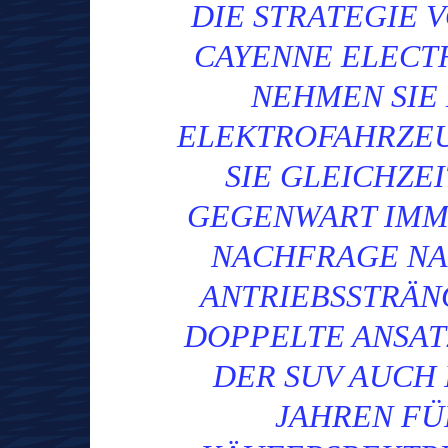
DIE STRATEGIE 
CAYENNE ELECTR
NEHMEN SIE
ELEKTROFAHRZEU
SIE GLEICHZEI
GEGENWART IMM
NACHFRAGE NA
ANTRIEBSSTRÄN
DOPPELTE ANSATZ
DER SUV AUCH
JAHREN FÜ