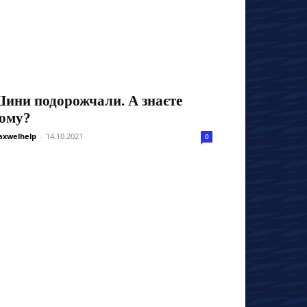
ини подорожчали. А знаєте
ому?
xwelhelp
-
14.10.2021
0