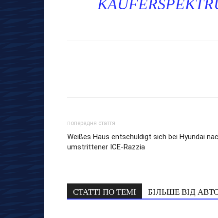
KÄUFERSPEKTRU
попередня стаття
Weißes Haus entschuldigt sich bei Hyundai na
umstrittener ICE-Razzia
СТАТТІ ПО ТЕМІ
БІЛЬШЕ ВІД АВТ