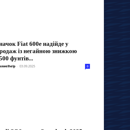
начок Fiat 600e надійде у
родаж із негайною знижкою
500 фунтів...
xwelhelp
-
03.09.2025
0