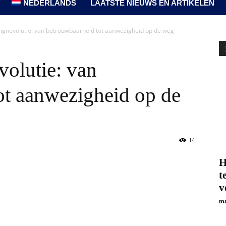
NEDERLANDS
LAATSTE NIEUWS EN ARTIKELEN
signevolutie: van betrouwbaarheid tot aanwezigheid op de weg
volutie: van
ot aanwezigheid op de
14
H
t
v
ma