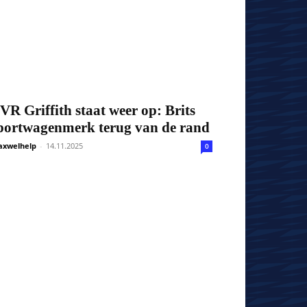
VR Griffith staat weer op: Brits
portwagenmerk terug van de rand
xwelhelp
-
14.11.2025
0