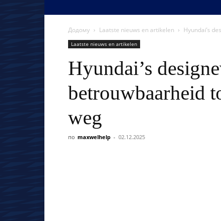
Додому
Laatste nieuws en artikelen
Hyundai’s de
Laatste nieuws en artikelen
Hyundai’s designe
betrouwbaarheid t
weg
по
maxwelhelp
-
02.12.2025