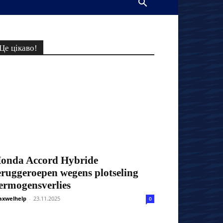
Це цікаво!
onda Accord Hybride
eruggeroepen wegens plotseling
ermogensverlies
xwelhelp
-
23.11.2025
0