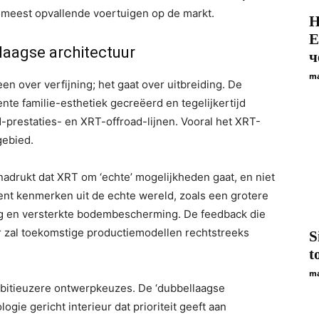
 meest opvallende voertuigen op de markt.
Н
E
aagse architectuur
ч
ma
en over verfijning; het gaat over uitbreiding. De
nte familie-esthetiek gecreëerd en tegelijkertijd
, N-prestaties- en XRT-offroad-lijnen. Vooral het XRT-
gebied.
adrukt dat XRT om ‘echte’ mogelijkheden gaat, en niet
ent kenmerken uit de echte wereld, zoals een grotere
ing en versterkte bodembescherming. De feedback die
r zal toekomstige productiemodellen rechtstreeks
S
t
ma
mbitieuzere ontwerpkeuzes. De ‘dubbellaagse
ogie gericht interieur dat prioriteit geeft aan