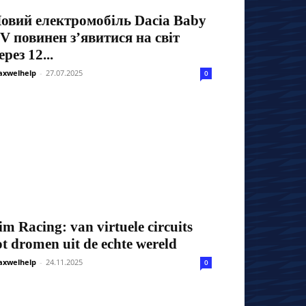
овий електромобіль Dacia Baby
V повинен з’явитися на світ
ерез 12...
xwelhelp
-
27.07.2025
0
im Racing: van virtuele circuits
ot dromen uit de echte wereld
xwelhelp
-
24.11.2025
0