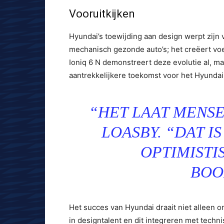
Vooruitkijken
Hyundai’s toewijding aan design werpt zijn 
mechanisch gezonde auto’s; het creëert vo
Ioniq 6 N demonstreert deze evolutie al, m
aantrekkelijkere toekomst voor het Hyund
“HET LAAT MENS
LOASBY. “DAT I
OPTIMISTI
BOO
Het succes van Hyundai draait niet alleen o
in designtalent en dit integreren met techn