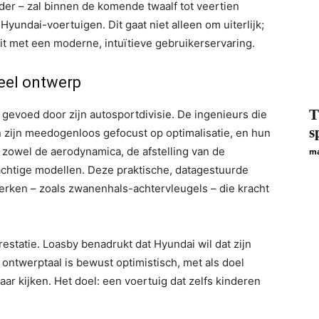
der – zal binnen de komende twaalf tot veertien
undai-voertuigen. Dit gaat niet alleen om uiterlijk;
eit met een moderne, intuïtieve gebruikerservaring.
eel ontwerp
T
gevoed door zijn autosportdivisie. De ingenieurs die
s
jn zijn meedogenloos gefocust op optimalisatie, en hun
zowel de aerodynamica, de afstelling van de
ma
achtige modellen. Deze praktische, datagestuurde
merken – zoals zwanenhals-achtervleugels – die kracht
prestatie. Loasby benadrukt dat Hyundai wil dat zijn
ontwerptaal is bewust optimistisch, met als doel
ar kijken. Het doel: een voertuig dat zelfs kinderen