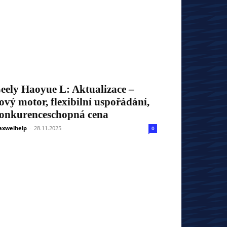
eely Haoyue L: Aktualizace –
ový motor, flexibilní uspořádání,
onkurenceschopná cena
xwelhelp
-
28.11.2025
0