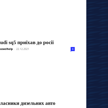
udi sq5 приїхав до росії
xwelhelp
-
22.12.2021
0
ласники дизельних авто