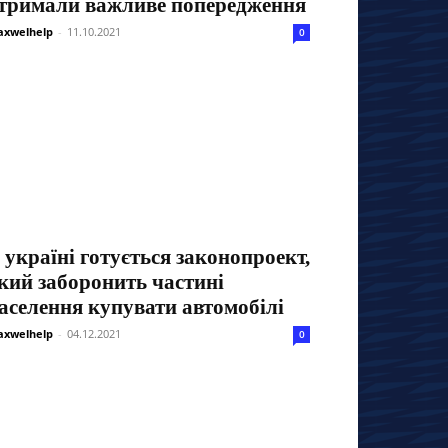
тримали важливе попередження
xwelhelp
-
11.10.2021
0
 україні готується законопроект,
кий заборонить частині
аселення купувати автомобілі
xwelhelp
-
04.12.2021
0