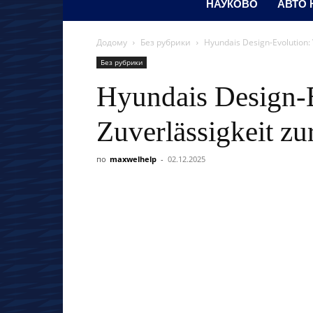
НАУКОВО
АВТО
Додому
Без рубрики
Hyundais Design-Evolution: 
Без рубрики
Hyundais Design-E
Zuverlässigkeit zu
по
maxwelhelp
-
02.12.2025