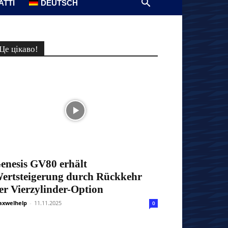
АТТІ
DEUTSCH
Це цікаво!
enesis GV80 erhält
ertsteigerung durch Rückkehr
er Vierzylinder-Option
xwelhelp
-
11.11.2025
0