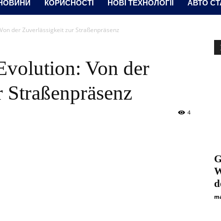
 НОВИНИ
КОРИСНОСТІ
НОВІ ТЕХНОЛОГІЇ
АВТО СТ
Von der Zuverlässigkeit zur Straßenpräsenz
volution: Von der
r Straßenpräsenz
4
G
W
d
ma