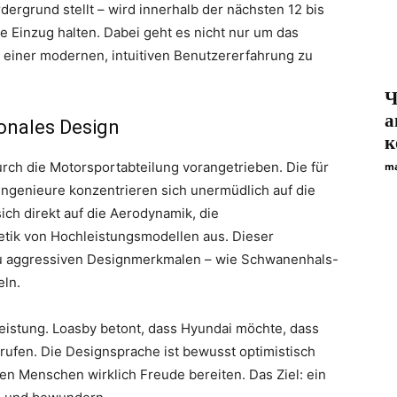
ergrund stellt – wird innerhalb der nächsten 12 bis
Einzug halten. Dabei geht es nicht nur um das
t einer modernen, intuitiven Benutzererfahrung zu
Ч
а
onales Design
к
rch die Motorsportabteilung vorangetrieben. Die für
ma
Ingenieure konzentrieren sich unermüdlich auf die
ich direkt auf die Aerodynamik, die
ik von Hochleistungsmodellen aus. Dieser
 zu aggressiven Designmerkmalen – wie Schwanenhals-
eln.
e Leistung. Loasby betont, dass Hyundai möchte, dass
rufen. Die Designsprache ist bewusst optimistisch
 den Menschen wirklich Freude bereiten. Das Ziel: ein