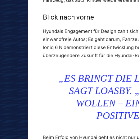
Fahrzeug, das auch Kinder wiedererkenne
Blick nach vorne
Hyundais Engagement für Design zahlt sich
einwandfreie Autos; Es geht darum, Fahrze
Ioniq 6 N demonstriert diese Entwicklung b
überzeugendere Zukunft für die Hyundai-Re
„ES BRINGT DIE
SAGT LOASBY. „
WOLLEN – EI
POSITIV
Beim Erfolg von Hyundai geht es nicht nur