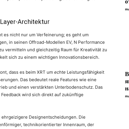
о
ma
Layer-Architektur
t es nicht nur um Verfeinerung; es geht um
ngen, in seinen Offroad-Modellen EV, N Performance
u vermitteln und gleichzeitig Raum für Kreativität zu
elt sich zu einem wichtigen Innovationsbereich.
etont, dass es beim XRT um
echte
Leistungsfähigkeit
В
erungen. Das bedeutet reale Features wie eine
я
trieb und einen verstärkten Unterbodenschutz. Das
н
eedback wird sich direkt auf zukünftige
ma
ür ehrgeizigere Designentscheidungen. Die
ienförmiger, technikorientierter Innenraum, der