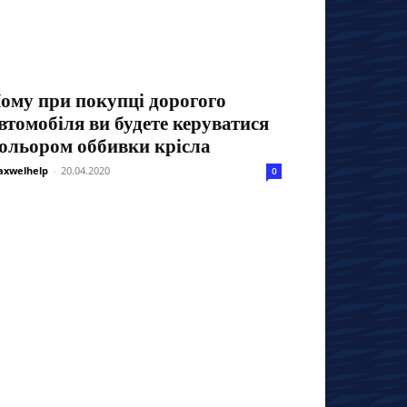
ому при покупці дорогого
втомобіля ви будете керуватися
ольором оббивки крісла
xwelhelp
-
20.04.2020
0