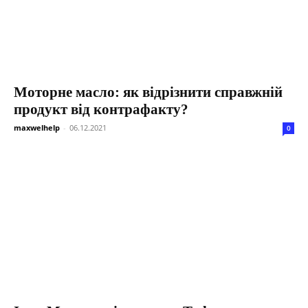
Моторне масло: як відрізнити справжній
продукт від контрафакту?
maxwelhelp
-
06.12.2021
0