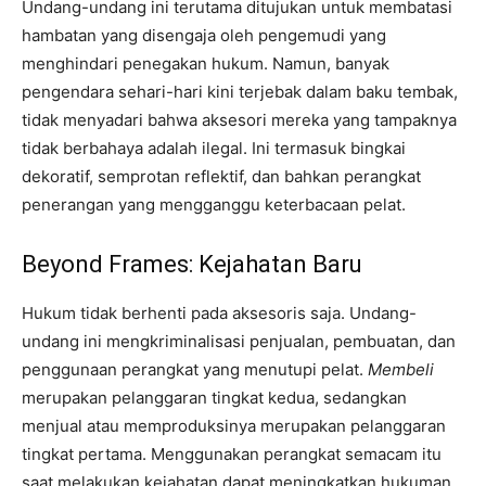
Undang-undang ini terutama ditujukan untuk membatasi
hambatan yang disengaja oleh pengemudi yang
menghindari penegakan hukum. Namun, banyak
pengendara sehari-hari kini terjebak dalam baku tembak,
tidak menyadari bahwa aksesori mereka yang tampaknya
tidak berbahaya adalah ilegal. Ini termasuk bingkai
dekoratif, semprotan reflektif, dan bahkan perangkat
penerangan yang mengganggu keterbacaan pelat.
Beyond Frames: Kejahatan Baru
Hukum tidak berhenti pada aksesoris saja. Undang-
undang ini mengkriminalisasi penjualan, pembuatan, dan
penggunaan perangkat yang menutupi pelat.
Membeli
merupakan pelanggaran tingkat kedua, sedangkan
menjual atau memproduksinya merupakan pelanggaran
tingkat pertama. Menggunakan perangkat semacam itu
saat melakukan kejahatan dapat meningkatkan hukuman