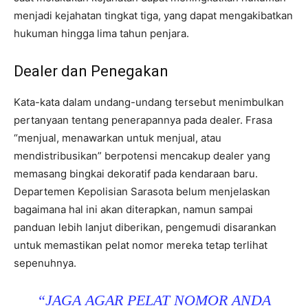
menjadi kejahatan tingkat tiga, yang dapat mengakibatkan
hukuman hingga lima tahun penjara.
Dealer dan Penegakan
Kata-kata dalam undang-undang tersebut menimbulkan
pertanyaan tentang penerapannya pada dealer. Frasa
“menjual, menawarkan untuk menjual, atau
mendistribusikan” berpotensi mencakup dealer yang
memasang bingkai dekoratif pada kendaraan baru.
Departemen Kepolisian Sarasota belum menjelaskan
bagaimana hal ini akan diterapkan, namun sampai
panduan lebih lanjut diberikan, pengemudi disarankan
untuk memastikan pelat nomor mereka tetap terlihat
sepenuhnya.
“JAGA AGAR PELAT NOMOR ANDA