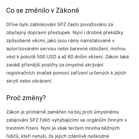
Co se změnilo v Zákoně
Dříve bylo zablokování SPZ často považováno za
obyčejný dopravní přestupek. Nyní i drobné překážky
způsobené věcmi, jako jsou rámy nainstalované v
autorizovaném servisu nebo barevné obložení, mohou
vést k pokutě 500 USD a až 60 dnům vězení. Zákon také
zavádí přísnější postihy za úmyslné skrývání
registračních značek pomocí zařízení určených k jejich
skrytí nebo obrácení.
Proč změny?
Zákon je primárně zaměřen na boj proti úmyslnému
zatajování SPZ řidiči vyhýbajícími se orgánům činným v
trestním řízení. Nyní je však terčem mnoha běžných
řidičů, kteří netuší, že jejich zdánlivě neškodné