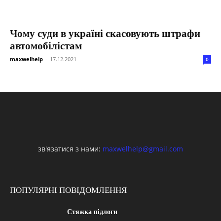
Чому суди в україні скасовують штрафи
автомобілістам
maxwelhelp
-
17.12.2021
0
зв'язатися з нами:
maxwelhelp@gmail.com
ПОПУЛЯРНІ ПОВІДОМЛЕННЯ
Стяжка підлоги