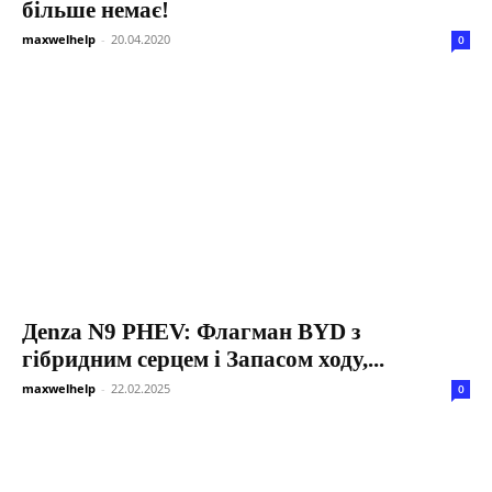
більше немає!
maxwelhelp
-
20.04.2020
0
Дenza N9 PHEV: Флагман BYD з
гібридним серцем і Запасом ходу,...
maxwelhelp
-
22.02.2025
0