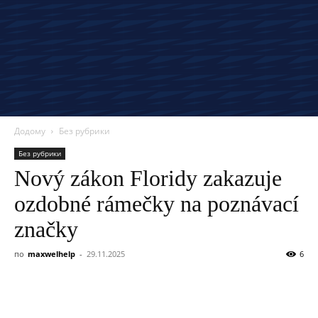
Додому
Без рубрики
Без рубрики
Nový zákon Floridy zakazuje
ozdobné rámečky na poznávací
značky
по
maxwelhelp
-
29.11.2025
6