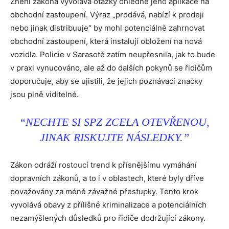
Znění zákona vyvolává otázky ohledně jeho aplikace na
obchodní zastoupení. Výraz „prodává, nabízí k prodeji
nebo jinak distribuuje“ by mohl potenciálně zahrnovat
obchodní zastoupení, která instalují obložení na nová
vozidla. Policie v Sarasotě zatím neupřesnila, jak to bude
v praxi vynucováno, ale až do dalších pokynů se řidičům
doporučuje, aby se ujistili, že jejich poznávací značky
jsou plně viditelné.
“NECHTE SI SPZ ZCELA OTEVŘENOU,
JINAK RISKUJTE NÁSLEDKY.”
Zákon odráží rostoucí trend k přísnějšímu vymáhání
dopravních zákonů, a to i v oblastech, které byly dříve
považovány za méně závažné přestupky. Tento krok
vyvolává obavy z přílišné kriminalizace a potenciálních
nezamýšlených důsledků pro řidiče dodržující zákony.