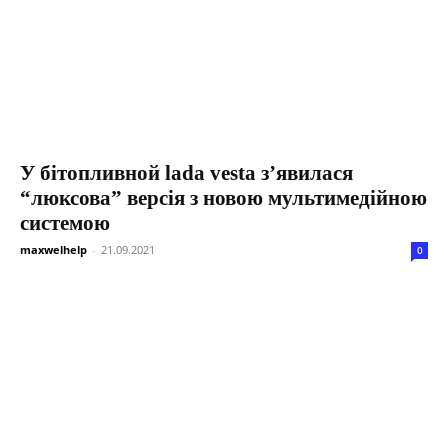
У бітопливной lada vesta з’явилася
“люксова” версія з новою мультимедійною
системою
maxwelhelp
-
21.09.2021
0