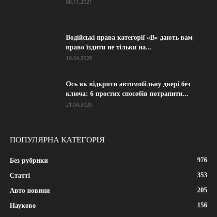
08.11.2021
Водійські права категорії «B» дають вам
право їздити не тільки на...
10.04.2020
Ось як відкрити автомобільну двері без
ключа: 6 простих способів потрапити...
21.04.2020
ПОПУЛЯРНА КАТЕГОРІЯ
976
Без рубрики
353
Статті
205
Авто новини
156
Науково