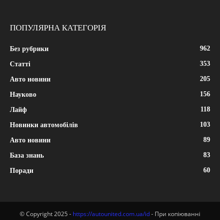
ПОПУЛЯРНА КАТЕГОРІЯ
962
Без рубрики
353
Статті
205
Авто новини
156
Науково
118
Лайф
103
Новинки автомобілів
89
Авто новини
83
База знань
60
Поради
© Copyright 2025 -
https://autounited.com.ua/id
- При копіюванні