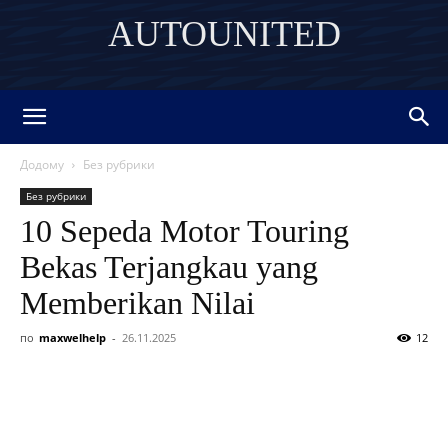
AUTOUNITED
DISCOVER THE ART OF PUBLISHING
Додому
Без рубрики
Без рубрики
10 Sepeda Motor Touring
Bekas Terjangkau yang
Memberikan Nilai
по
maxwelhelp
-
26.11.2025
12