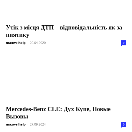
Утік з місця ДТП – відповідальність як за
пиятику
maxwelhelp
-
20.04.2020
0
Mercedes-Benz CLE: Дух Купе, Новые
Вызовы
maxwelhelp
-
27.09.2024
0