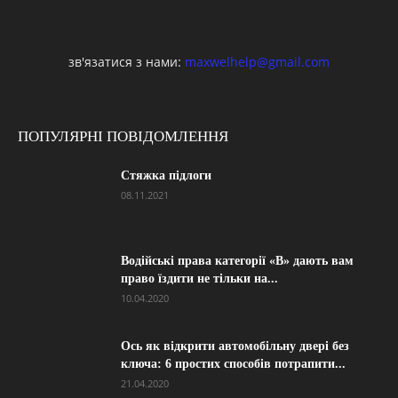
зв'язатися з нами:
maxwelhelp@gmail.com
ПОПУЛЯРНІ ПОВІДОМЛЕННЯ
Стяжка підлоги
08.11.2021
Водійські права категорії «B» дають вам
право їздити не тільки на...
10.04.2020
Ось як відкрити автомобільну двері без
ключа: 6 простих способів потрапити...
21.04.2020