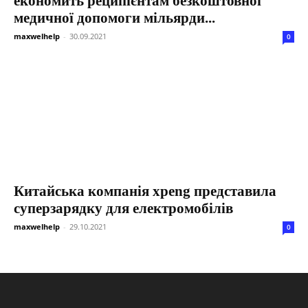
економить реципієнтам безкоштовної
медичної допомоги мільярди...
maxwelhelp
-
30.09.2021
0
Китайська компанія xpeng представила
суперзарядку для електромобілів
maxwelhelp
-
29.10.2021
0