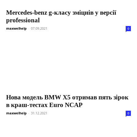
Mercedes-benz g-класу зміцнів у версії
professional
maxwelhelp
-
07.09.2021
0
Нова модель BMW X5 отримав пять зірок
в краш-тестах Euro NCAP
maxwelhelp
-
31.12.2021
0