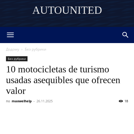
AUTOUNITED
DISCOVER THE ART OF PUBLISHING
Додому
Без рубрики
Без рубрики
10 motocicletas de turismo
usadas asequibles que ofrecen
valor
по
maxwelhelp
-
26.11.2025
18