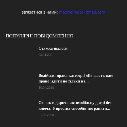
зв'язатися з нами:
maxwelhelp@gmail.com
ПОПУЛЯРНІ ПОВІДОМЛЕННЯ
Стяжка підлоги
08.11.2021
Водійські права категорії «B» дають вам
право їздити не тільки на...
10.04.2020
Ось як відкрити автомобільну двері без
ключа: 6 простих способів потрапити...
21.04.2020