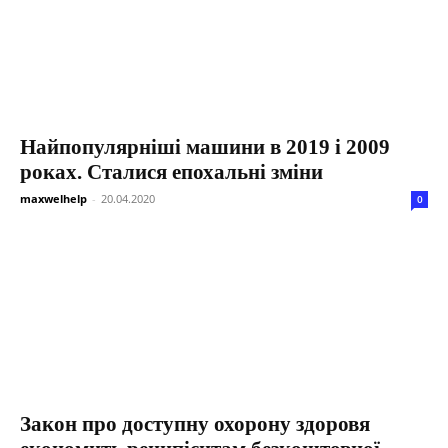
Найпопулярніші машини в 2019 і 2009
роках. Сталися епохальні зміни
maxwelhelp
-
20.04.2020
0
Закон про доступну охорону здоровя