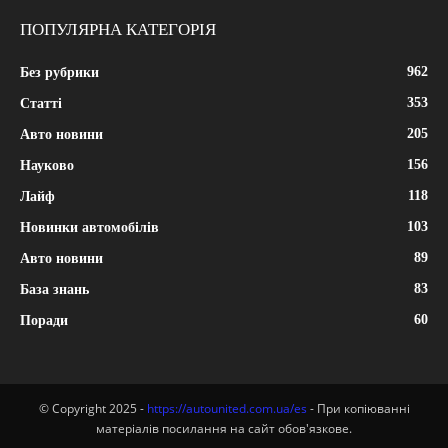
ПОПУЛЯРНА КАТЕГОРІЯ
962
Без рубрики
353
Статті
205
Авто новини
156
Науково
118
Лайф
103
Новинки автомобілів
89
Авто новини
83
База знань
60
Поради
© Copyright 2025 -
https://autounited.com.ua/es
- При копіюванні
матеріалів посилання на сайт обов'язкове.