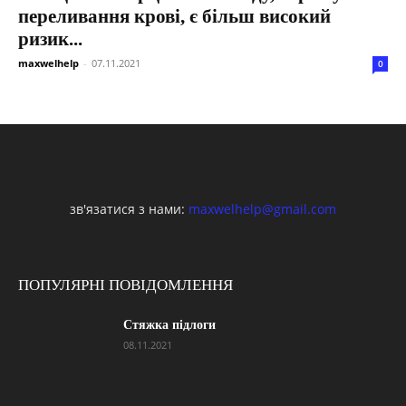
переливання крові, є більш високий
ризик...
maxwelhelp
-
07.11.2021
0
зв'язатися з нами:
maxwelhelp@gmail.com
ПОПУЛЯРНІ ПОВІДОМЛЕННЯ
Стяжка підлоги
08.11.2021