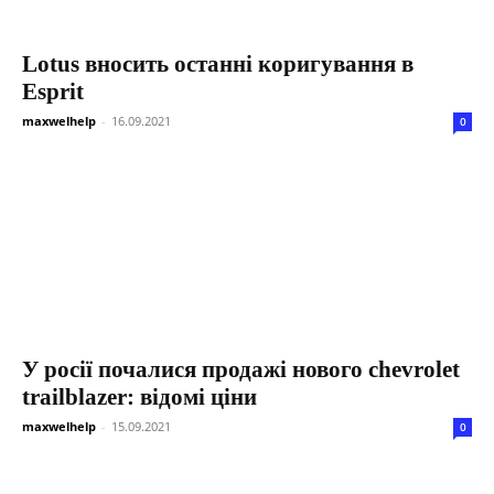
Lotus вносить останні коригування в
Esprit
maxwelhelp
-
16.09.2021
0
У росії почалися продажі нового chevrolet
trailblazer: відомі ціни
maxwelhelp
-
15.09.2021
0