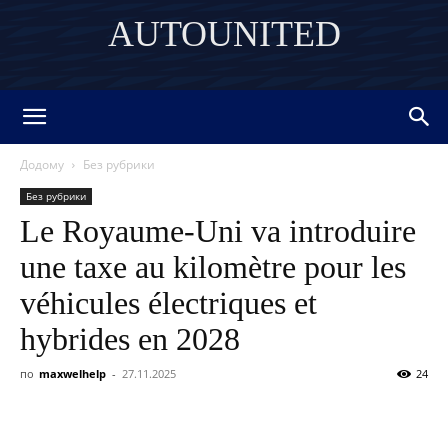
AUTOUNITED
DISCOVER THE ART OF PUBLISHING
Додому
Без рубрики
Без рубрики
Le Royaume-Uni va introduire
une taxe au kilomètre pour les
véhicules électriques et
hybrides en 2028
по
maxwelhelp
-
27.11.2025
24