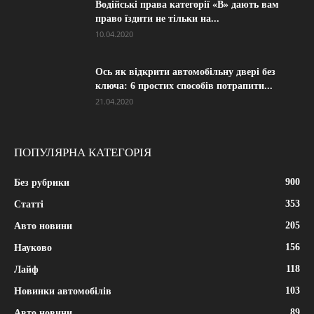
Водійські права категорії «B» дають вам
право їздити не тільки на...
10.04.2020
Ось як відкрити автомобільну двері без
ключа: 6 простих способів потрапити...
21.04.2020
ПОПУЛЯРНА КАТЕГОРІЯ
900
Без рубрики
353
Статті
205
Авто новини
156
Науково
118
Лайф
103
Новинки автомобілів
89
Авто новини