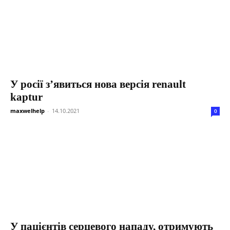
У росії з’явиться нова версія renault
kaptur
maxwelhelp
-
14.10.2021
0
У пацієнтів серцевого нападу, отримують