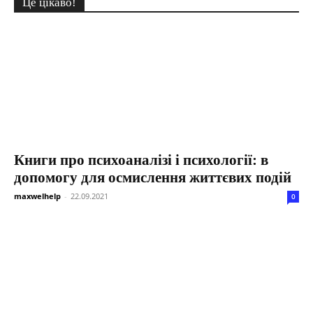
Це цікаво!
Книги про психоаналізі і психології: в
допомогу для осмислення життєвих подій
maxwelhelp
-
22.09.2021
0