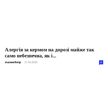
Алергія за кермом на дорозі майже так
само небезпечна, як і...
maxwelhelp
-
21.04.2020
0