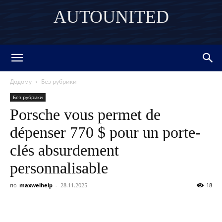
AUTOUNITED
DISCOVER THE ART OF PUBLISHING
Додому
Без рубрики
Без рубрики
Porsche vous permet de
dépenser 770 $ pour un porte-
clés absurdement
personnalisable
по
maxwelhelp
-
28.11.2025
18