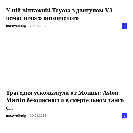
У цій вінтажній Toyota з двигуном V8
немає нічого витонченого
maxwelhelp
-
29.07.2025
0
Трагедия ускользнула от Монцы: Aston
Martin безопасности в смертельном танго
с...
maxwelhelp
-
30.08.2024
0