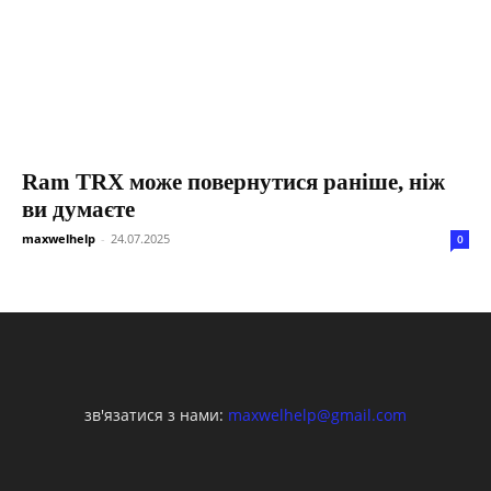
Ram TRX може повернутися раніше, ніж
ви думаєте
maxwelhelp
-
24.07.2025
0
зв'язатися з нами:
maxwelhelp@gmail.com