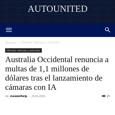
AUTOUNITED
DISCOVER THE ART OF PUBLISHING
Додому
Últimas noticias y artículos
Últimas noticias y artículos
Australia Occidental renuncia a
multas de 1,1 millones de
dólares tras el lanzamiento de
cámaras con IA
по
maxwelhelp
-
26.04.2026
21