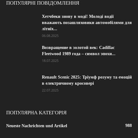
ПОПУЛЯРНІ ПОВІДОМЛЕННЯ
Хетчбеки знову в моді! Молоді водії
вважають позашляховики автомобілями для
літніх...
06.08.2025
Возвращение в золотой век: Cadillac
Fleetwood 1989 года – символ эпохи...
18.07.2025
Renault Scenic 2025: Тріумф розуму та емоцій
в електричному кросовері
22.07.2025
ПОПУЛЯРНА КАТЕГОРІЯ
988
Neueste Nachrichten und Artikel