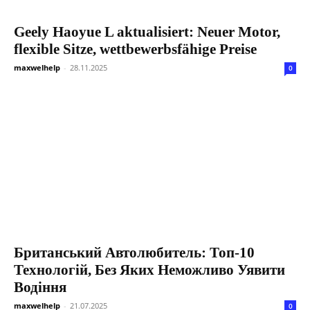
Geely Haoyue L aktualisiert: Neuer Motor,
flexible Sitze, wettbewerbsfähige Preise
maxwelhelp
-
28.11.2025
0
Британський Автолюбитель: Топ-10
Технологій, Без Яких Неможливо Уявити
Водіння
maxwelhelp
-
21.07.2025
0