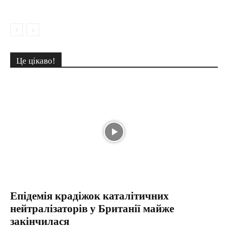
Це цікаво!
Епідемія крадіжок каталітичних
нейтралізаторів у Британії майже
закінчилася