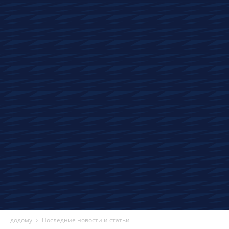
новости
автомобилей,
обзоры
и
технологии
додому
Последние новости и статьи