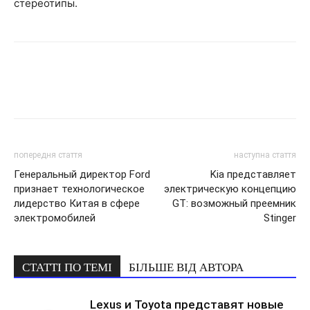
стереотипы.
попередня стаття
наступна стаття
Генеральный директор Ford
Kia представляет
признает технологическое
электрическую концепцию
лидерство Китая в сфере
GT: возможный преемник
электромобилей
Stinger
СТАТТІ ПО ТЕМІ
БІЛЬШЕ ВІД АВТОРА
Lexus и Toyota представят новые