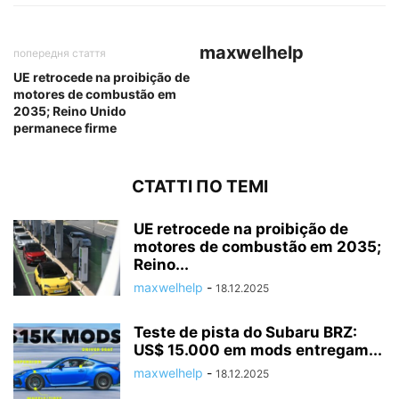
maxwelhelp
попередня стаття
UE retrocede na proibição de
motores de combustão em
2035; Reino Unido
permanece firme
СТАТТІ ПО ТЕМІ
UE retrocede na proibição de
motores de combustão em 2035;
Reino...
maxwelhelp
-
18.12.2025
Teste de pista do Subaru BRZ:
US$ 15.000 em mods entregam...
maxwelhelp
-
18.12.2025