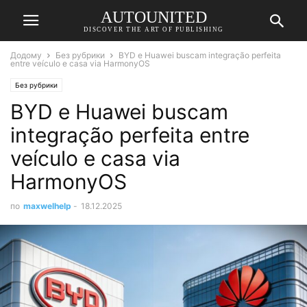
AUTOUNITED
DISCOVER THE ART OF PUBLISHING
Додому
Без рубрики
BYD e Huawei buscam integração perfeita
entre veículo e casa via HarmonyOS
Без рубрики
BYD e Huawei buscam
integração perfeita entre
veículo e casa via
HarmonyOS
по
maxwelhelp
-
18.12.2025