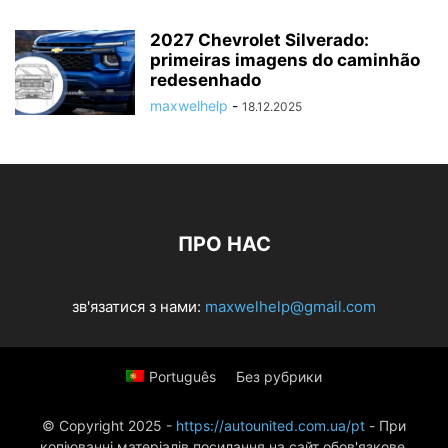
2027 Chevrolet Silverado:
primeiras imagens do caminhão
redesenhado
maxwelhelp
-
18.12.2025
ПРО НАС
зв'язатися з нами:
maxwelhelp@gmail.com
Português
Без рубрики
© Copyright 2025 -
https://autounited.com.ua/pt
- При
копіюванні матеріалів посилання на сайт обов'язкове.