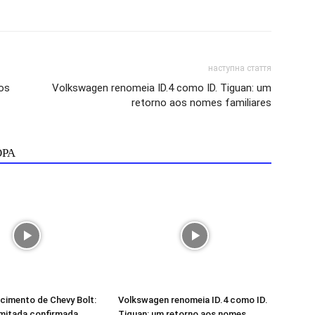
наступна стаття
os
Volkswagen renomeia ID.4 como ID. Tiguan: um
retorno aos nomes familiares
ОРА
cimento de Chevy Bolt:
Volkswagen renomeia ID.4 como ID.
imitada confirmada
Tiguan: um retorno aos nomes