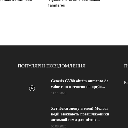
familiares
ПОПУЛЯРНІ ПОВІДОМЛЕННЯ
П
Genesis GV80 obtém aumento de
Б
valor com o retorno da opção...
11.11.2025
Хетчбеки знову в моді! Молоді
водії вважають позашляховики
автомобілями для літніх...
06.08.2025