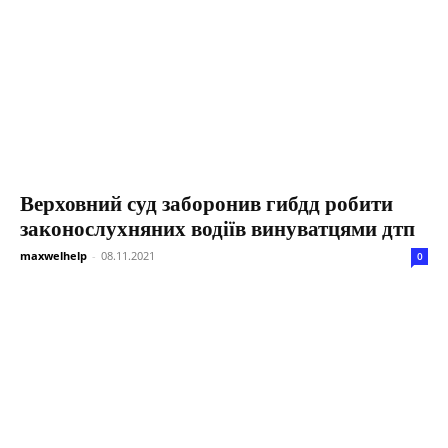
Верховний суд заборонив гибдд робити
законослухняних водіїв винуватцями дтп
maxwelhelp
-
08.11.2021
0