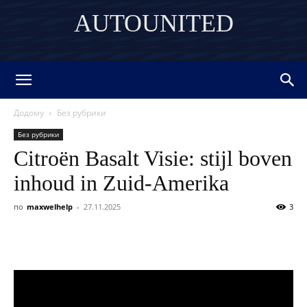
AUTOUNITED
DISCOVER THE ART OF PUBLISHING
Додому
Без рубрики
Без рубрики
Citroën Basalt Visie: stijl boven
inhoud in Zuid-Amerika
по
maxwelhelp
-
27.11.2025
3