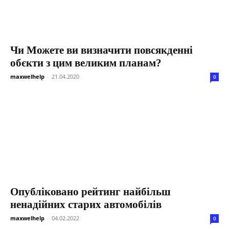
Чи Можете ви визначити повсякденні
обєкти з цим великим планам?
maxwelhelp
-
21.04.2020
0
Опубліковано рейтинг найбільш
ненадійних старих автомобілів
maxwelhelp
-
04.02.2022
0