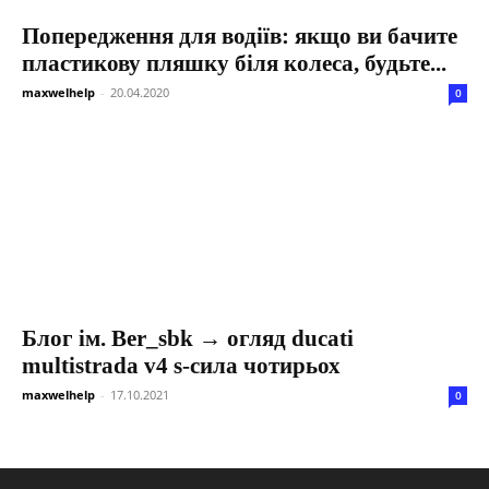
Попередження для водіїв: якщо ви бачите
пластикову пляшку біля колеса, будьте...
maxwelhelp
-
20.04.2020
0
Блог ім. Ber_sbk → огляд ducati
multistrada v4 s-сила чотирьох
maxwelhelp
-
17.10.2021
0