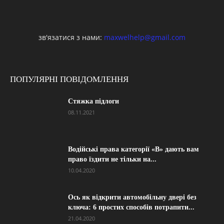
зв'язатися з нами:
maxwelhelp@gmail.com
ПОПУЛЯРНІ ПОВІДОМЛЕННЯ
Стяжка підлоги
08.11.2021
Водійські права категорії «B» дають вам
право їздити не тільки на...
10.04.2020
Ось як відкрити автомобільну двері без
ключа: 6 простих способів потрапити...
21.04.2020