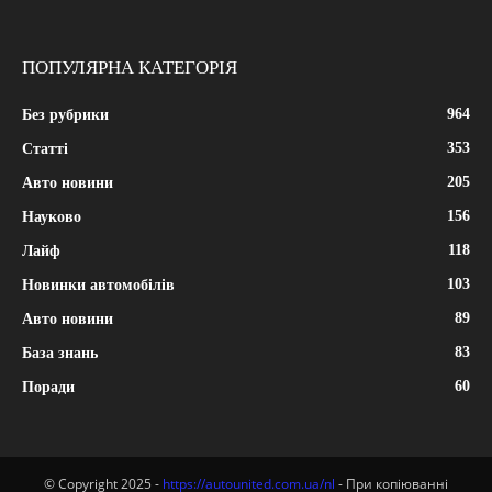
ПОПУЛЯРНА КАТЕГОРІЯ
964
Без рубрики
353
Статті
205
Авто новини
156
Науково
118
Лайф
103
Новинки автомобілів
89
Авто новини
83
База знань
60
Поради
© Copyright 2025 -
https://autounited.com.ua/nl
- При копіюванні