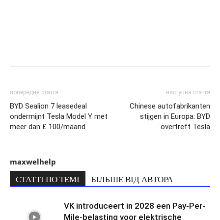
попередня стаття
наступна стаття
BYD Sealion 7 leasedeal
Chinese autofabrikanten
ondermijnt Tesla Model Y met
stijgen in Europa: BYD
meer dan £ 100/maand
overtreft Tesla
maxwelhelp
СТАТТІ ПО ТЕМІ
БІЛЬШЕ ВІД АВТОРА
VK introduceert in 2028 een Pay-Per-
Mile-belasting voor elektrische